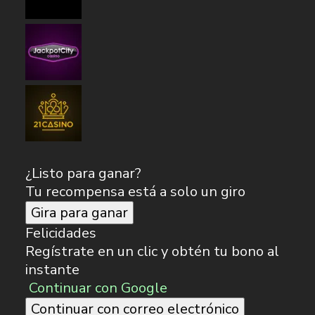
¿Listo para ganar?
Tu recompensa está a solo un giro
Gira para ganar
Felicidades
Regístrate en un clic y obtén tu bono al
instante
Continuar con Google
Continuar con correo electrónico