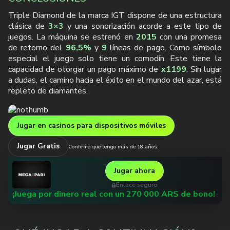
Triple Diamond de la marca IGT dispone de una estructura
clásica de
3×3
y una sonorización acorde a este tipo de
juegos. La máquina se estrenó en
2015
con una promesa
de retorno del
96,5%
y
9
líneas de pago. Como símbolo
especial el juego solo tiene un comodín. Este tiene la
capacidad de otorgar un pago máximo de
x1199
. Sin lugar
a dudas, el camino hacia el éxito en el mundo del azar, está
repleto de diamantes.
Jugar en casinos para dispositivos móviles
Jugar Gratis
Confirmo que tengo más de 18 años.
Jugar ahora
Enlace seguro
¡Juega por dinero real con un 270 000 ARS de bono!