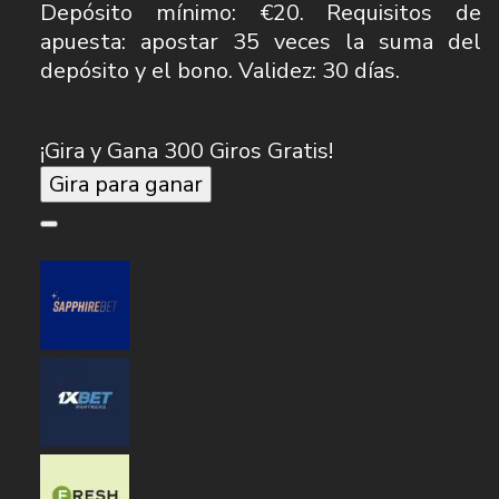
Depósito mínimo: €20. Requisitos de
apuesta: apostar 35 veces la suma del
depósito y el bono. Validez: 30 días.
¡Gira y Gana 300 Giros Gratis!
Gira para ganar