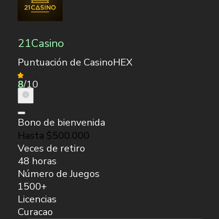
21Casino
Puntuación de CasinoHEX
8
/10
Bono de bienvenida
Hasta $500.000
Veces de retiro
48 horas
Número de Juegos
1500+
Licencias
Curacao