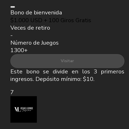
Bono de bienvenida
$1.000 USD + 100 Giros Gratis
Veces de retiro
-
Número de Juegos
1300+
Visitar
Este bono se divide en los 3 primeros
ingresos. Depósito mínimo: $10.
7