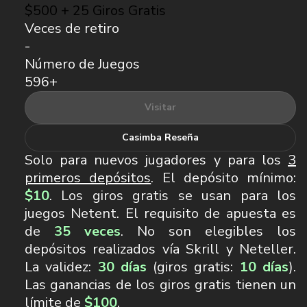
$500 + 25 Giros Gratis
Veces de retiro
-
Número de Juegos
596+
Visitar
Casimba Reseña
Solo para nuevos jugadores y para los
3
primeros depósitos
. El depósito mínimo:
$10
. Los giros gratis se usan para los
juegos Netent. El requisito de apuesta es
de
35 veces
. No son elegibles los
depósitos realizados vía Skrill y Neteller.
La validez:
30 días
(giros gratis:
10 días
).
Las ganancias de los giros gratis tienen un
límite de
$100
.