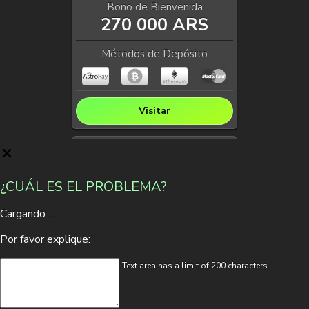
Bono de Bienvenida
270 000 ARS
Métodos de Depósito
Visitar
¿CUÁL ES EL PROBLEMA?
Cargando ...
Por favor explique:
Depósito mínimo
Text area has a limit of 200 characters.
$2000 ARS
Bono de Bienvenida