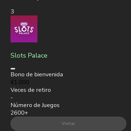
3
Slots Palace
Bono de bienvenida
€1.000
Veces de retiro
-
Número de Juegos
2600+
Visitar