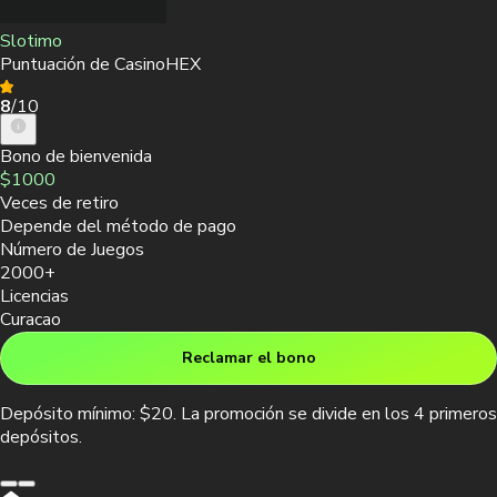
Slotimo
Puntuación de CasinoHEX
8
/10
Bono de bienvenida
$1000
Veces de retiro
Depende del método de pago
Número de Juegos
2000+
Licencias
Curacao
Reclamar el bono
Depósito mínimo: $20. La promoción se divide en los 4 primeros
depósitos.