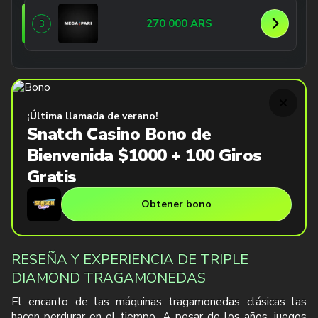
270 000 ARS
3
¡Última llamada de verano!
Snatch Casino Bono de
Bienvenida $1000 + 100 Giros
Gratis
Obtener bono
RESEÑA Y EXPERIENCIA DE TRIPLE
DIAMOND TRAGAMONEDAS
El encanto de las máquinas tragamonedas clásicas las
hacen perdurar en el tiempo. A pesar de los años, juegos