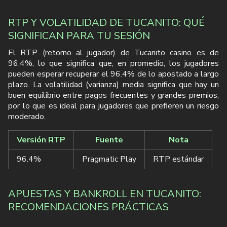
RTP Y VOLATILIDAD DE TUCANITO: QUÉ
SIGNIFICAN PARA TU SESIÓN
El RTP (retorno al jugador) de Tucanito casino es de
96.4%, lo que significa que, en promedio, los jugadores
pueden esperar recuperar el 96.4% de lo apostado a largo
plazo. La volatilidad (varianza) media significa que hay un
buen equilibrio entre pagos frecuentes y grandes premios,
por lo que es ideal para jugadores que prefieren un riesgo
moderado.
Versión RTP
Fuente
Nota
96.4%
Pragmatic Play
RTP estándar
APUESTAS Y BANKROLL EN TUCANITO:
RECOMENDACIONES PRÁCTICAS