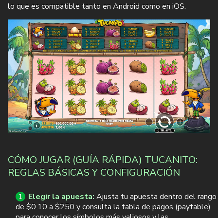
lo que es compatible tanto en Android como en iOS.
CÓMO JUGAR (GUÍA RÁPIDA) TUCANITO:
REGLAS BÁSICAS Y CONFIGURACIÓN
Elegir la apuesta:
Ajusta tu apuesta dentro del rango
de $0.10 a $250 y consulta la tabla de pagos (paytable)
para conocer los símbolos más valiosos y las