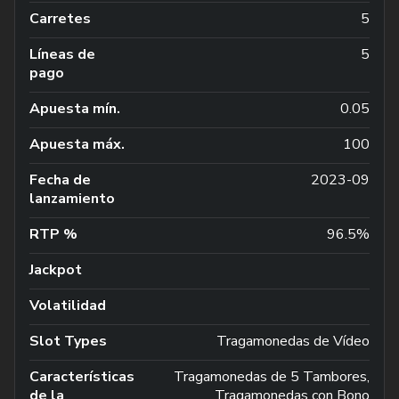
Carretes
5
Líneas de
5
pago
Apuesta mín.
0.05
Apuesta máx.
100
Fecha de
2023-09
lanzamiento
RTP %
96.5%
Jackpot
Volatilidad
Slot Types
Tragamonedas de Vídeo
Características
Tragamonedas de 5 Tambores,
de la
Tragamonedas сon Bono