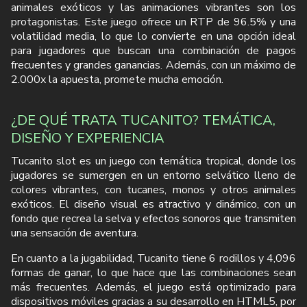
animales exóticos y las animaciones vibrantes son los
protagonistas. Este juego ofrece un RTP de 96.5% y una
volatilidad media, lo que lo convierte en una opción ideal
para jugadores que buscan una combinación de pagos
frecuentes y grandes ganancias. Además, con un máximo de
2.000x la apuesta, promete mucha emoción.
¿DE QUÉ TRATA TUCANITO? TEMÁTICA,
DISEÑO Y EXPERIENCIA
Tucanito slot es un juego con temática tropical, donde los
jugadores se sumergen en un entorno selvático lleno de
colores vibrantes, con tucanes, monos y otros animales
exóticos. El diseño visual es atractivo y dinámico, con un
fondo que recrea la selva y efectos sonoros que transmiten
una sensación de aventura.
En cuanto a la jugabilidad, Tucanito tiene 6 rodillos y 4,096
formas de ganar, lo que hace que las combinaciones sean
más frecuentes. Además, el juego está optimizado para
dispositivos móviles gracias a su desarrollo en HTML5, por