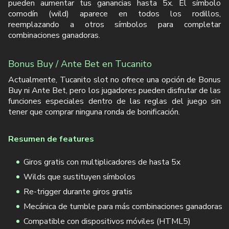
pueden aumentar tus ganancias hasta 5x. El símbolo
comodín (wild) aparece en todos los rodillos,
reemplazando a otros símbolos para completar
combinaciones ganadoras.
Bonus Buy / Ante Bet en Tucanito
Actualmente, Tucanito slot no ofrece una opción de Bonus
Buy ni Ante Bet, pero los jugadores pueden disfrutar de las
funciones especiales dentro de las reglas del juego sin
tener que comprar ninguna ronda de bonificación.
Resumen de features
Giros gratis con multiplicadores de hasta 5x
Wilds que sustituyen símbolos
Re-trigger durante giros gratis
Mecánica de tumble para más combinaciones ganadoras
Compatible con dispositivos móviles (HTML5)