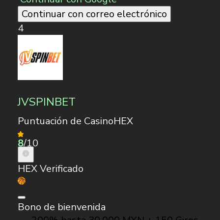
Continuar con correo electrónico
4
JVSPINBET
Puntuación de CasinoHEX
8
/10
HEX Verificado
Bono de bienvenida