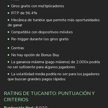
Giros gratis con multiplicadores
RTP de 96.4%
Mecánica de tumble que permite más oportunidades
de ganar
Compatible con dispositivos móviles
Re-trigger durante los giros gratis
Contras
No hay opción de Bonus Buy
La ganancia máxima (pago máximo) de 2,000x podría
no ser suficiente para algunos jugadores
La volatilidad media podría no ser para los jugadores
que buscan grandes pagos rápidos
RATING DE TUCANITO: PUNTUACIÓN Y
CRITERIOS
Puntuación final:
8.0/10