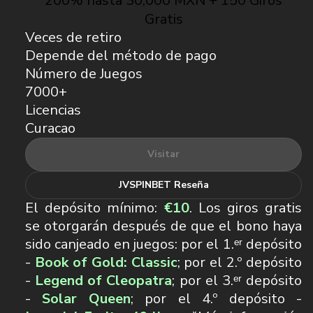
200% hasta 30,000 MXN + 150 Giros
Gratis
Veces de retiro
Depende del método de pago
Número de Juegos
7000+
Licencias
Curacao
Visitar
JVSPINBET Reseña
El depósito mínimo:
€10
. Los giros gratis
se otorgarán después de que el bono haya
sido canjeado en juegos: por el 1.ᵉʳ depósito
-
Book of Gold: Classic
; por el 2.º depósito
-
Legend of Cleopatra
; por el 3.ᵉʳ depósito
-
Solar Queen
; por el 4.º depósito -