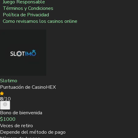
Juego Responsable
Términos y Condiciones
Política de Privacidad
Como revisamos los casinos online
Slotimo
Puntuación de CasinoHEX
8
/10
Bono de bienvenida
$1000
Veces de retiro
Depende del método de pago