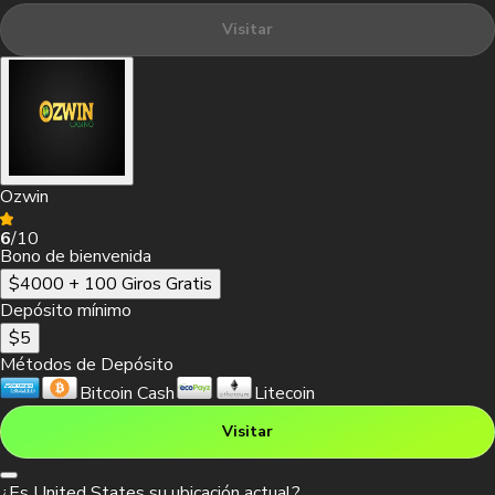
Visitar
Ozwin
6
/10
Bono de bienvenida
$4000 + 100 Giros Gratis
Depósito mínimo
$5
Métodos de Depósito
Bitcoin Cash
Litecoin
Visitar
¿Es
United States
su ubicación actual?