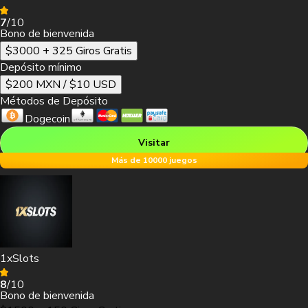
7
/10
Bono de bienvenida
$3000 + 325 Giros Gratis
Depósito mínimo
$200 MXN / $10 USD
Depósito mínimo
Métodos de Depósito
€10
Dogecoin
Bono de Bienvenida
Visitar
500% hasta €3,500 + 400 FS
Más de 10000 juegos
Métodos de Depósito
Visitar
1xSlots
8
/10
Bono de bienvenida