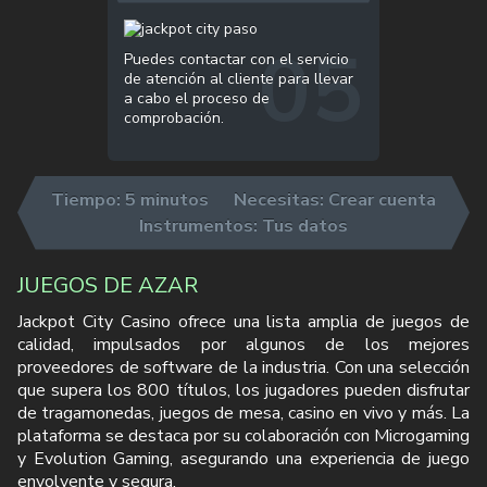
Puedes contactar con el servicio
de atención al cliente para llevar
a cabo el proceso de
comprobación.
Tiempo: 5 minutos
Necesitas:
Crear cuenta
Instrumentos:
Tus datos
JUEGOS DE AZAR
Jackpot City Casino ofrece una lista amplia de juegos de
calidad, impulsados por algunos de los mejores
proveedores de software de la industria. Con una selección
que supera los 800 títulos, los jugadores pueden disfrutar
de tragamonedas, juegos de mesa, casino en vivo y más. La
plataforma se destaca por su colaboración con Microgaming
y Evolution Gaming, asegurando una experiencia de juego
envolvente y segura.