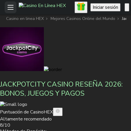
Iniciar sesión
Casino en linea HEX
Mejores Casinos Online del Mundo
Jack
JACKPOTCITY CASINO RESEÑA 2026:
BONOS, JUEGOS Y PAGOS
Puntuación de CasinoHEX
Altamente recomendado
8
/10