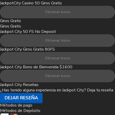
JackpotCity Casino 50 Giros Gratis
Obtener bono
Giros Gratis
Giros Gratis
Jackpot City 50 FS No Deposit
Obtener bono
Jackpot City Giros Gratis 80FS
Obtener bono
Jackpot City Bono de Bienvenida $1600
Obtener bono
Jackpot City Reseñas
¿Has tenido alguna experiencia en Jackpot City?
Deja tu reseña
DEJAR RESEÑA
Métodos de pago
Métodos de Depósito