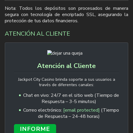
Nota: Todos los depósitos son procesados de manera
segura con tecnología de encriptado SSL, asegurando la
protección de tus datos financieros.
ATENCIÓN AL CLIENTE
Atención al Cliente
Jackpot City Casino brinda soporte a sus usuarios a
través de diferentes canales:
Chat en vivo: 24/7 en el sitio web (Tiempo de
Respuesta – 3-5 minutos)
Correo electrónico:
[email protected]
(Tiempo
de Respuesta – 24-48 horas)
INFORME