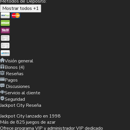
Métodos de Depósito:
Mostrar todos +1
Visión general
Bonos (4)
Reseñas
Pagos
Discusiones
Servicio al cliente
Seguridad
Jackpot City Reseña
Jackpot City lanzado en 1998
Más de 825 juegos de azar
Ofrece programa VIP y administrador VIP dedicado