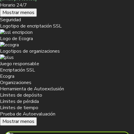
Horario 24/7
Mostrar menos
Seguridad
Logotipo de encriptación SSL
Logo de Ecogra
Logotipos de organizaciones
Juego responsable
Encriptación SSL
Ecogra
Organizaciones
Herramienta de Autoexclusión
Límites de depósito
Límites de pérdida
Límites de tiempo
Prueba de Autoevaluación
Mostrar menos