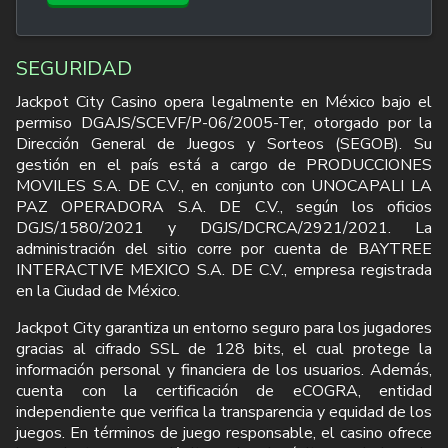
SEGURIDAD
Jackpot City Casino opera legalmente en México bajo el
permiso DGAJS/SCEVF/P-06/2005-Ter, otorgado por la
Dirección General de Juegos y Sorteos (SEGOB). Su
gestión en el país está a cargo de PRODUCCIONES
MOVILES S.A. DE C.V., en conjunto con UNOCAPALI LA
PAZ OPERADORA S.A. DE C.V., según los oficios
DGJS/1580/2021 y DGJS/DCRCA/2921/2021. La
administración del sitio corre por cuenta de BAYTREE
INTERACTIVE MEXICO S.A. DE C.V., empresa registrada
en la Ciudad de México.
Jackpot City garantiza un entorno seguro para los jugadores
gracias al cifrado SSL de 128 bits, el cual protege la
información personal y financiera de los usuarios. Además,
cuenta con la certificación de eCOGRA, entidad
independiente que verifica la transparencia y equidad de los
juegos. En términos de juego responsable, el casino ofrece