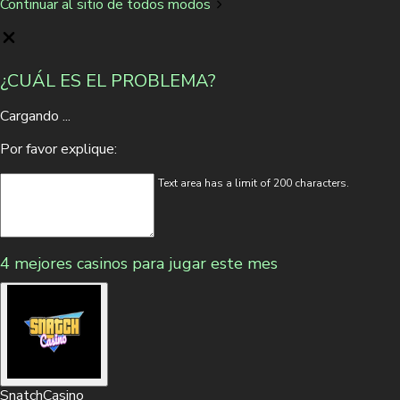
Continuar al sitio de todos modos
¿CUÁL ES EL PROBLEMA?
Cargando ...
Depósito mínimo
Por favor explique:
$2000 ARS
Text area has a limit of 200 characters.
Bono de Bienvenida
300% hasta $15,000,000 ARS + 400 FS
Métodos de Depósito
4 mejores casinos para jugar este mes
Visitar
SnatchCasino