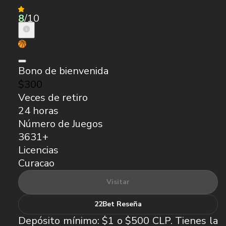
8
/10
Bono de bienvenida
$300
Veces de retiro
24 horas
Número de Juegos
3631+
Licencias
Curacao
Visitar
22Bet Reseña
Depósito mínimo: $1 o $500 CLP. Tienes la