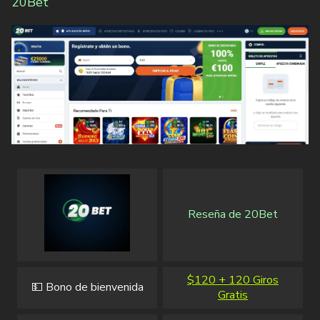
20Bet
Reseña de 20Bet
$120 + 120 Giros
💵 Bono de bienvenida
Gratis