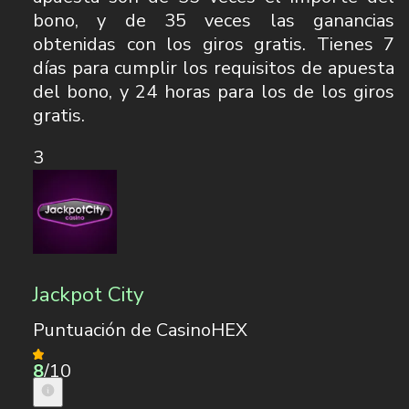
bono, y de 35 veces las ganancias
obtenidas con los giros gratis. Tienes 7
días para cumplir los requisitos de apuesta
del bono, y 24 horas para los de los giros
gratis.
3
Jackpot City
Puntuación de CasinoHEX
8
/10