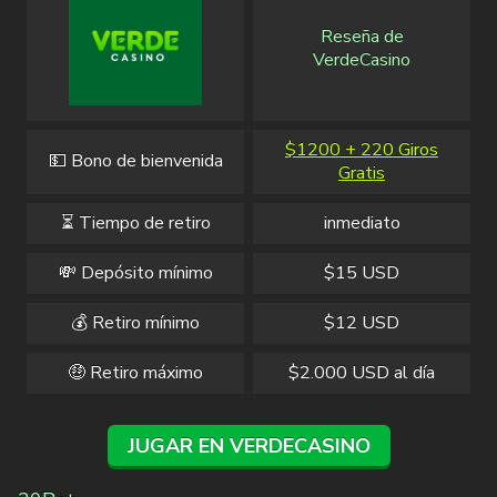
Reseña de
VerdeCasino
$1200 + 220 Giros
💵 Bono de bienvenida
Gratis
⏳ Tiempo de retiro
inmediato
💸 Depósito mínimo
$15 USD
💰 Retiro mínimo
$12 USD
🤑 Retiro máximo
$2.000 USD al día
JUGAR EN VERDECASINO