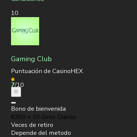
10
Gaming Club
Puntuación de CasinoHEX
7
/10
Bono de bienvenida
€350 + 10 Giros Diarios
Veces de retiro
Depende del metodo