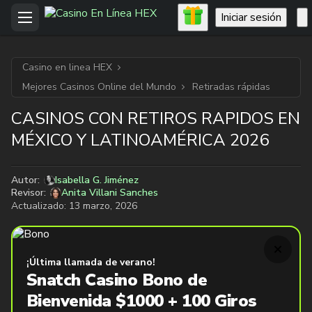
Iniciar sesión
Casino en linea HEX
Mejores Casinos Online del Mundo
Retiradas rápidas
CASINOS CON RETIROS RAPIDOS EN
MÉXICO Y LATINOAMÉRICA 2026
Autor:
Isabella G. Jiménez
Revisor:
Anita Villani Sanches
Actualizado:
13 marzo, 2026
¡Última llamada de verano!
Snatch Casino Bono de
Bienvenida $1000 + 100 Giros