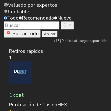
Valuado por expertos
Confiable
Todo
Recomendado
Nuevo
Borrar todo
Aplicar
+18 | Publicidad | Juego responsable
Retiros rápidos
1
1xbet
Puntuación de CasinoHEX