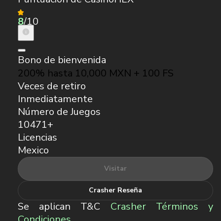
8
/10
Bono de bienvenida
200% hasta 10,000 MXN + 100 FS
Veces de retiro
Inmediatamente
Número de Juegos
10471+
Licencias
Mexico
Visitar
Crasher Reseña
Se aplican T&C
Crasher Términos y
Condiciones