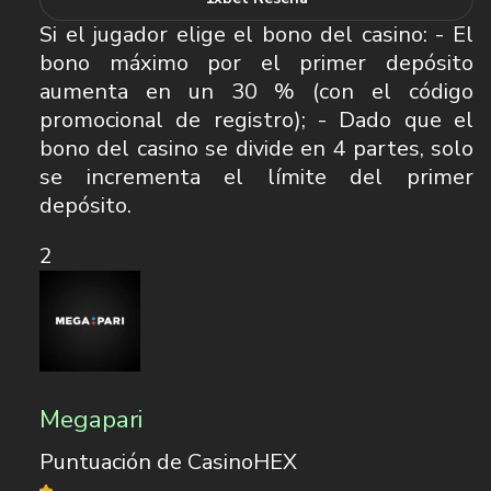
Si el jugador elige el bono del casino: - El
bono máximo por el primer depósito
aumenta en un 30 % (con el código
promocional de registro); - Dado que el
bono del casino se divide en 4 partes, solo
se incrementa el límite del primer
depósito.
2
Megapari
Puntuación de CasinoHEX