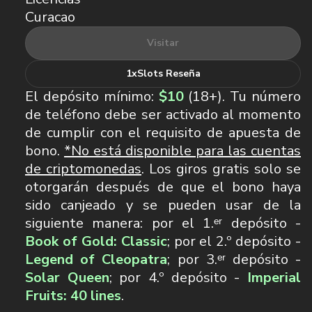
Curacao
Visitar
1xSlots Reseña
El depósito mínimo:
$10
(18+). Tu número
de teléfono debe ser activado al momento
de cumplir con el requisito de apuesta de
bono.
*No está disponible para las cuentas
de criptomonedas
. Los giros gratis solo se
otorgarán después de que el bono haya
sido canjeado y se pueden usar de la
siguiente manera: por el 1.ᵉʳ depósito -
Book of Gold: Classic
; por el 2.º depósito -
Legend of Cleopatra
; por 3.ᵉʳ depósito -
Solar Queen
; por 4.º depósito -
Imperial
Fruits: 40 lines
.