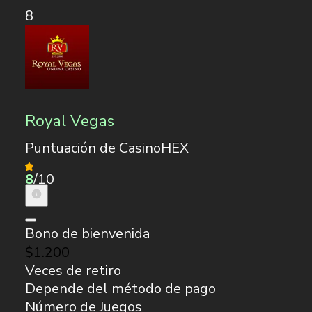
8
Royal Vegas
Puntuación de CasinoHEX
8
/10
Bono de bienvenida
$1.200
Veces de retiro
Depende del método de pago
Número de Juegos