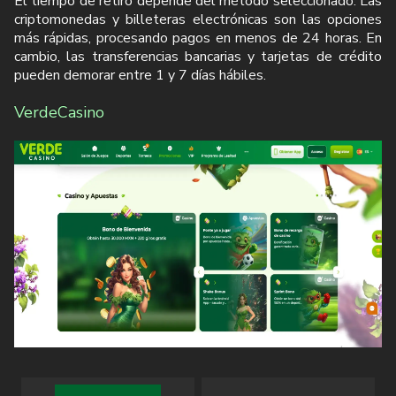
El tiempo de retiro depende del método seleccionado. Las
criptomonedas y billeteras electrónicas son las opciones
más rápidas, procesando pagos en menos de 24 horas. En
cambio, las transferencias bancarias y tarjetas de crédito
pueden demorar entre 1 y 7 días hábiles.
VerdeCasino