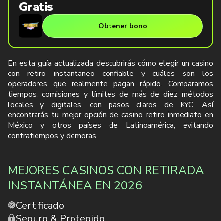
Gratis
Obtener bono
En esta guía actualizada descubrirás cómo elegir un casino
con retiro instantaneo confiable y cuáles son los
operadores que realmente pagan rápido. Comparamos
tiempos, comisiones y límites de más de diez métodos
locales y digitales, con pasos claros de KYC. Así
encontrarás tu mejor opción de casino retiro inmediato en
México y otros países de Latinoamérica, evitando
contratiempos y demoras.
MEJORES CASINOS CON RETIRADA
INSTANTÁNEA EN 2026
Certificado
Seguro & Protegido