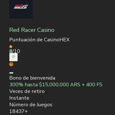
Red Racer Casino
Puntuación de CasinoHEX
8
/10
Bono de bienvenida
300% hasta $15,000,000 ARS + 400 FS
Veces de retiro
Instante
Número de Juegos
18437+