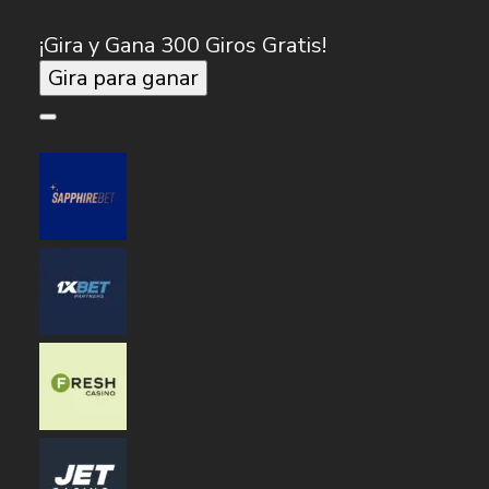
¡Gira y Gana 300 Giros Gratis!
Gira para ganar