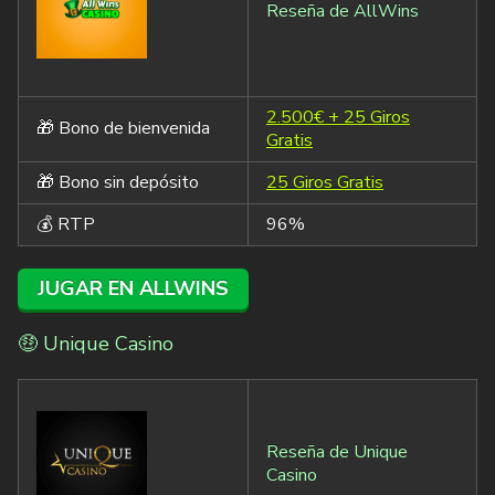
Reseña de AllWins
2.500€ + 25 Giros
🎁 Bono de bienvenida
Gratis
🎁 Bono sin depósito
25 Giros Gratis
💰 RTP
96%
JUGAR EN ALLWINS
🤑 Unique Casino
Reseña de Unique
Casino