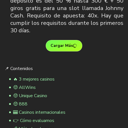
depósito es del 50 % hasta 300 € + 50
giros gratis para una slot llamada Johnny
Cash. Requisito de apuesta: 40x. Hay que
cumplir los requisitos durante los primeros
30 días.
Cargar Más
📌 Contenidos
🔥 3 mejores casinos
🤑 AllWins
🤑 Unique Casino
🤑 888
🎰 Casinos internacionales
👉 Cómo evaluamos