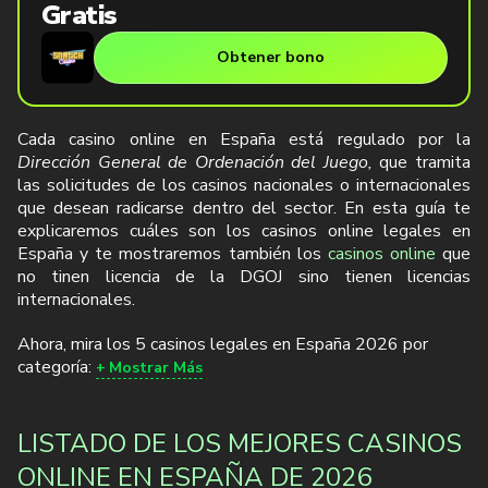
Gratis
Obtener bono
Cada casino online en España está regulado por la
Dirección General de Ordenación del Juego,
que tramita
las solicitudes de los casinos nacionales o internacionales
que desean radicarse dentro del sector. En esta guía te
explicaremos cuáles son los casinos online legales en
España y te mostraremos también los
casinos online
que
no tinen licencia de la DGOJ sino tienen licencias
internacionales.
Ahora, mira los 5 casinos legales en España 2026 por
categoría:
Mostrar Más
LISTADO DE LOS MEJORES CASINOS
ONLINE EN ESPAÑA DE 2026