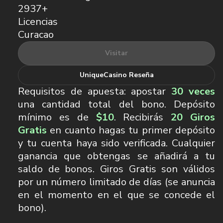
2937+
Licencias
Curacao
Visitar
UniqueCasino Reseña
Requisitos de apuesta: apostar
30 veces
una cantidad total del bono. Depósito
mínimo es de
$10
. Recibirás
20 Giros
Gratis
en cuanto hagas tu primer depósito
y tu cuenta haya sido verificada. Cualquier
ganancia que obtengas se añadirá a tu
saldo de bonos. Giros Gratis son válidos
por un número limitado de días (se anuncia
en el momento en el que se concede el
bono).