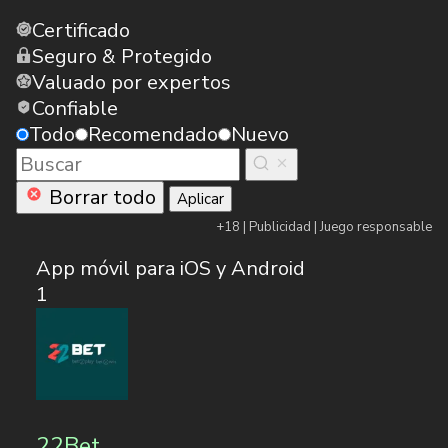
Certificado
Seguro & Protegido
Valuado por expertos
Confiable
Todo
Recomendado
Nuevo
Borrar todo
Aplicar
+18 | Publicidad | Juego responsable
App móvil para iOS y Android
1
22Bet