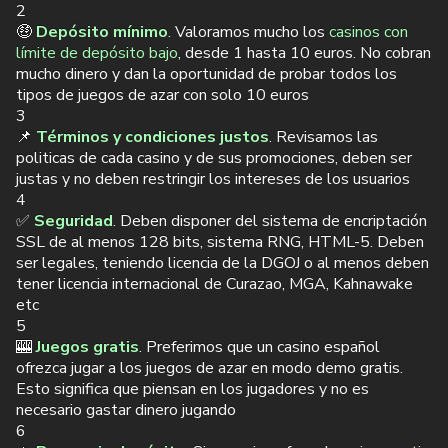
2
🤑
Depósito mínimo
. Valoramos mucho los
casinos con
límite de depósito bajo
, desde 1 hasta 10 euros. No cobran
mucho dinero y dan la oportunidad de probar todos los
tipos de juegos de azar con solo 10 euros
3
📌
Términos y condiciones justos
. Revisamos las
politicas de cada casino y de sus promociones, deben ser
justas y no deben restringir los intereses de los usuarios
4
✅
Seguridad
. Deben disponer del sistema de encriptación
SSL de al menos 128 bits, sistema RNG, HTML-5. Deben
ser legales, teniendo licencia de la DGOJ o al menos deben
tener licencia internacional de Curazao, MGA, Kahnawake
etc
5
🎰
Juegos gratis
. Preferimos que un casino español
ofrezca jugar a los juegos de azar en modo demo gratis.
Esto significa que piensan en los jugadores y no es
necesario gastar dinero jugando
6