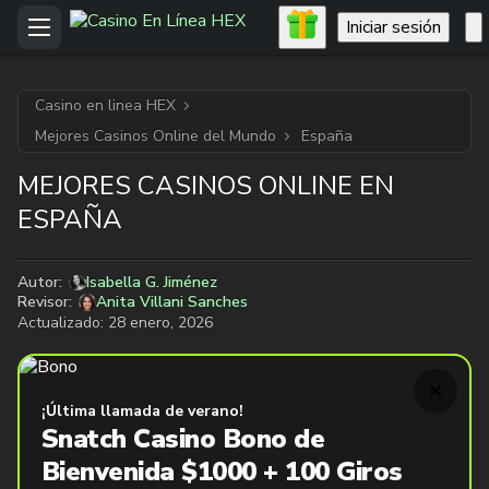
Iniciar sesión
Casino en linea HEX
Mejores Casinos Online del Mundo
España
MEJORES CASINOS ONLINE EN
ESPAÑA
Autor:
Isabella G. Jiménez
Revisor:
Anita Villani Sanches
Actualizado:
28 enero, 2026
¡Última llamada de verano!
Snatch Casino Bono de
Bienvenida $1000 + 100 Giros