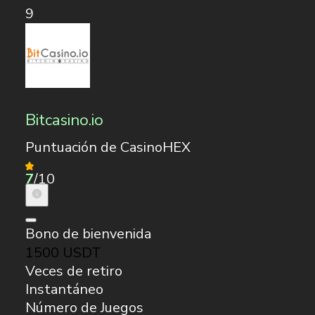
9
Bitcasino.io
Puntuación de CasinoHEX
7
/10
Bono de bienvenida
1500 USDT
Veces de retiro
Instantáneo
Número de Juegos