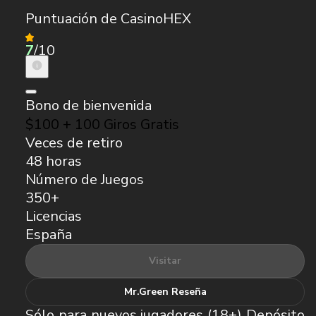
Puntuación de CasinoHEX
7
/10
Bono de bienvenida
$100 + 100 Giros Gratis
Veces de retiro
48 horas
Número de Juegos
350+
Licencias
España
Visitar
Mr.Green Reseña
Sólo para nuevos jugadores (18+) Depósito