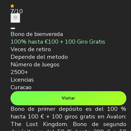
7
/10
Bono de bienvenida
100% hasta €100 + 100 Giro Gratis
Veces de retiro
Depende del metodo
Número de Juegos
2500+
Licencias
Curacao
Visitar
Bono de primer depósito es del 100 %
hasta 100 € + 100 giros gratis en Avalon:
The Lost Kingdom. Bono de segundo