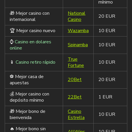
mínimo
🎁 Mejor casino con
National
20 EUR
internacional
Casino
🏆 Mejor casino nuevo
Wazamba
10 EUR
⌚
Casino en dolares
Spinamba
10 EUR
online
True
📱
Casino retiro rápido
10 EUR
Fortune
⚽ Mejor casa de
20Bet
20 EUR
apuestas
💰 Mejor casino con
22Bet
1 EUR
depósito mínimo
🎁 Mejor bono de
Casino
10 EUR
bienvenida
Estrella
🔥 Mejor bono sin
AllWins
10 EUR