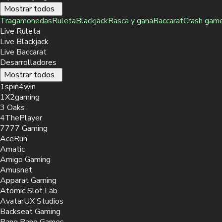
Mostrar todos
Tragamonedas
Ruleta
Blackjack
Rasca y gana
Baccarat
Crash gam
Live Ruleta
Live Blackjack
Live Baccarat
Desarrolladores
Mostrar todos
1spin4win
1X2gaming
3 Oaks
4ThePlayer
7777 Gaming
AceRun
Amatic
Amigo Gaming
Amusnet
Apparat Gaming
Atomic Slot Lab
AvatarUX Studios
Backseat Gaming