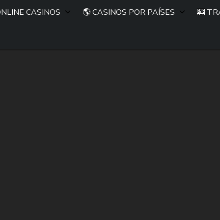
ONLINE CASINOS
🌎 CASINOS POR PAÍSES
🎰 T