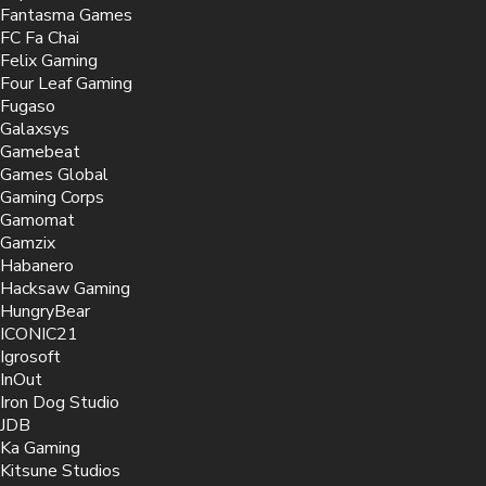
Fantasma Games
FC Fa Chai
Felix Gaming
Four Leaf Gaming
Fugaso
Galaxsys
Gamebeat
Games Global
Gaming Corps
Gamomat
Gamzix
Habanero
Hacksaw Gaming
HungryBear
ICONIC21
Igrosoft
InOut
Iron Dog Studio
JDB
Ka Gaming
Kitsune Studios