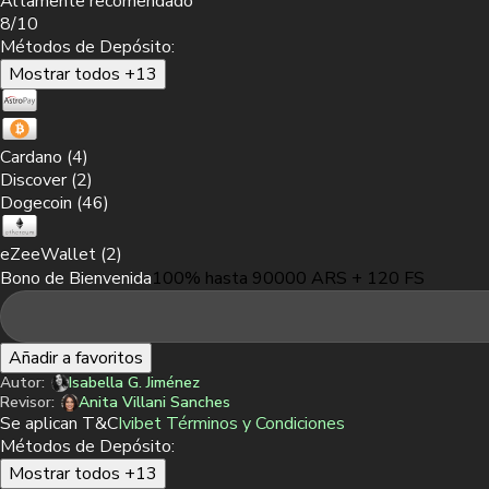
Altamente recomendado
8
/10
Métodos de Depósito:
Mostrar todos +13
Cardano (4)
Discover (2)
Dogecoin (46)
eZeeWallet (2)
Bono de Bienvenida
100% hasta 90000 ARS + 120 FS
Añadir a favoritos
Autor:
Isabella G. Jiménez
Revisor:
Anita Villani Sanches
Se aplican T&C
Ivibet Términos y Condiciones
Métodos de Depósito:
Mostrar todos +13