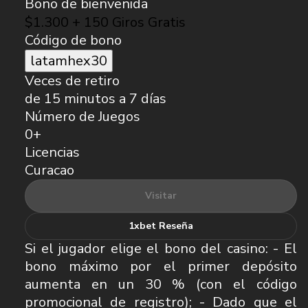
Bono de bienvenida
$1.300 + 150 Giros Gratis
Código de bono
latamhex30
Veces de retiro
de 15 minutos a 7 días
Número de Juegos
0+
Licencias
Curacao
Visitar
1xbet Reseña
Si el jugador elige el bono del casino: - El
bono máximo por el primer depósito
aumenta en un 30 % (con el código
promocional de registro); - Dado que el