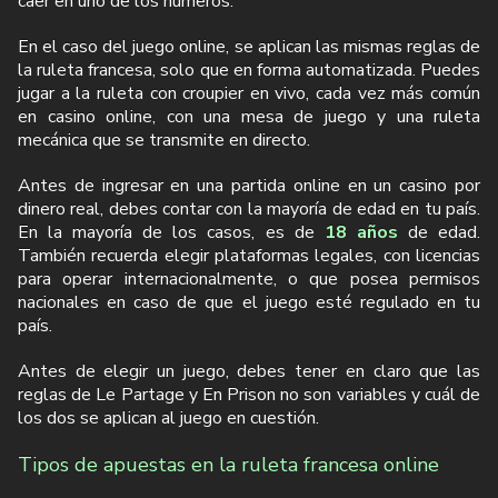
caer en uno de los números.
En el caso del juego online, se aplican las mismas reglas de
la ruleta francesa, solo que en forma automatizada. Puedes
jugar a la ruleta con croupier en vivo, cada vez más común
en casino online, con una mesa de juego y una ruleta
mecánica que se transmite en directo.
Antes de ingresar en una partida online en un casino por
dinero real, debes contar con la mayoría de edad en tu país.
En la mayoría de los casos, es de
18 años
de edad.
También recuerda elegir plataformas legales, con licencias
para operar internacionalmente, o que posea permisos
nacionales en caso de que el juego esté regulado en tu
país.
Antes de elegir un juego, debes tener en claro que las
reglas de Le Partage y En Prison no son variables y cuál de
los dos se aplican al juego en cuestión.
Tipos de apuestas en la ruleta francesa online