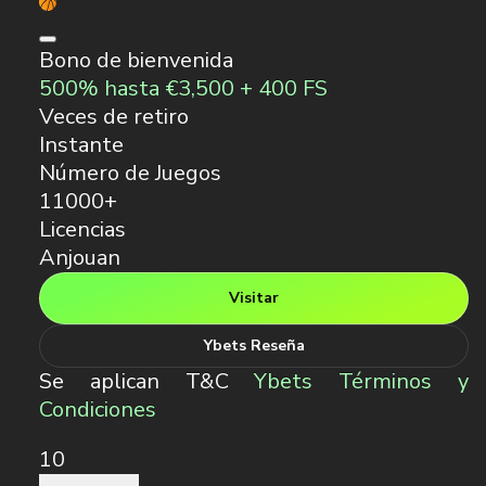
Bono de bienvenida
500% hasta €3,500 + 400 FS
Veces de retiro
Instante
Número de Juegos
11000+
Licencias
Anjouan
Visitar
Ybets Reseña
Se aplican T&C
Ybets Términos y
Condiciones
10