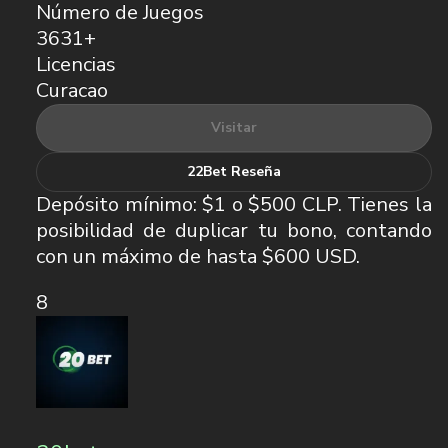
Número de Juegos
3631+
Licencias
Curacao
Visitar
22Bet Reseña
Depósito mínimo: $1 o $500 CLP. Tienes la
posibilidad de duplicar tu bono, contando
con un máximo de hasta $600 USD.
8