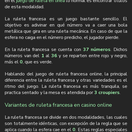
en el
juego de ruleta en línea
lo normal es encontrar títulos
de esta modalidad.
La ruleta francesa es un juego bastante sencillo. El
objetivo es adivinar en qué número va a caer una bola
metálica que gira en una ruleta mecánica. En caso de que la
esfera no caiga en el número predicho, el jugador pierde.
En la ruleta francesa se cuenta con
37 números
. Dichos
números van del
1
al
36
y se reparten entre rojo y negro,
más el
0
, que es verde.
Hablando del juego de ruleta francesa online, la principal
diferencia entre la ruleta francesa y otras variedades es el
ritmo del juego. La ruleta francesa es más tranquila, se
practica sentado y la mesa es atendida por
3 croupiers
.
Variantes de ruleta francesa en casino online
La ruleta francesa se divide en dos modalidades, las cuales
son totalmente idénticas, con excepción de la regla que se
aplica cuando la esfera cae en el
0
. Estas reglas especiales