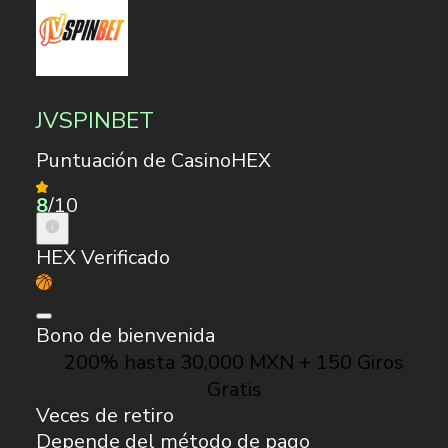
JVSPINBET
Puntuación de CasinoHEX
8
/10
HEX Verificado
Bono de bienvenida
200% hasta 30,000 MXN + 150 Giros
Gratis
Veces de retiro
Depende del método de pago