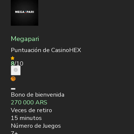
Megapari
Puntuación de CasinoHEX
8
/10
Bono de bienvenida
270 000 ARS
Veces de retiro
15 minutos
Número de Juegos
7+