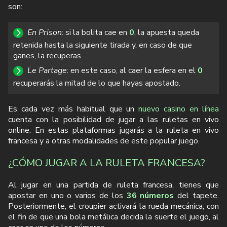
son:
En Prison
: si la bolita cae en
0
, la apuesta queda
retenida hasta la siguiente tirada y, en caso de que
ganes, la recuperas.
Le Partage
: en este caso, al caer la esfera en el
0
recuperarás la mitad de lo que hayas apostado.
Es cada vez más habitual que un
nuevo casino en línea
cuenta con la posibilidad de jugar a las ruletas en vivo
online. En estas plataformas jugarás a la ruleta en vivo
francesa y a otras modalidades de este popular juego.
¿CÓMO JUGAR A LA RULETA FRANCESA?
Al jugar en una partida de ruleta francesa, tienes que
apostar en uno o varios de los
36 números
del tapete.
Posteriormente, el croupier activará la rueda mecánica, con
el fin de que una bola metálica decida la suerte el juego, al