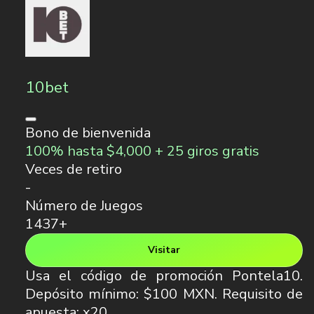
10bet
Bono de bienvenida
100% hasta $4,000 + 25 giros gratis
Veces de retiro
-
Número de Juegos
1437+
Visitar
Usa el código de promoción Pontela10.
Depósito mínimo: $100 MXN. Requisito de
apuesta: x20.