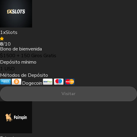
Visitar
1xSlots
8
/10
Bono de bienvenida
$1500 + 150 Giros Gratis
Depósito mínimo
1 USD
Métodos de Depósito
Dogecoin
Visitar