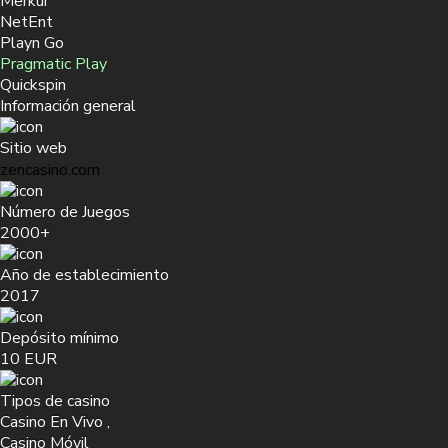
Merkur
NetEnt
Playn Go
Pragmatic Play
Quickspin
Información general
Sitio web
zencasino.com
Número de Juegos
2000+
Año de establecimiento
2017
Depósito mínimo
10 EUR
Tipos de casino
Casino En Vivo ,
Casino Móvil