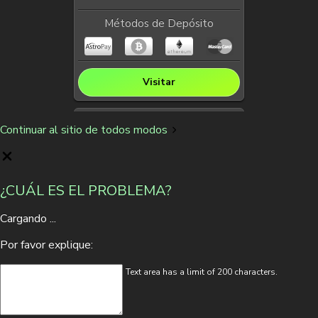
Métodos de Depósito
Visitar
Continuar al sitio de todos modos
¿CUÁL ES EL PROBLEMA?
Cargando ...
Depósito mínimo
Por favor explique:
$2000 ARS
Text area has a limit of 200 characters.
Bono de Bienvenida
300% hasta $15,000,000 ARS + 400 FS