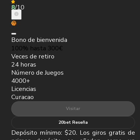
8
/10
Bono de bienvenida
100% hasta 300€
Veces de retiro
24 horas
Número de Juegos
4000+
Licencias
Curacao
Visitar
20bet Reseña
Depósito mínimo: $20. Los giros gratis de