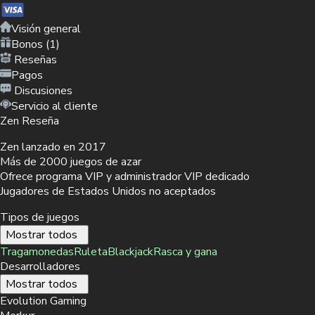
Visión general
Bonos (1)
Reseñas
Pagos
Discusiones
Servicio al cliente
Zen Reseña
Zen lanzado en 2017
Más de 2000 juegos de azar
Ofrece programa VIP y administrador VIP dedicado
Jugadores de Estados Unidos no aceptados
Tipos de juegos
Mostrar todos
Tragamonedas
Ruleta
Blackjack
Rasca y gana
Desarrolladores
Mostrar todos
Evolution Gaming