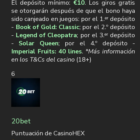
El depósito mínimo:
€10
. Los giros gratis
se otorgarán después de que el bono haya
sido canjeado en juegos: por el 1.ᵉʳ depósito
-
Book of Gold: Classic
; por el 2.º depósito
-
Legend of Cleopatra
; por el 3.ᵉʳ depósito
-
Solar Queen
; por el 4.º depósito -
Imperial Fruits: 40 lines
.
*Más información
en los T&Cs del casino
(18+)
6
20bet
Puntuación de CasinoHEX