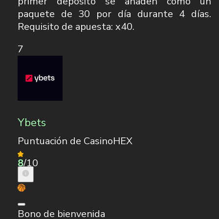
primer depósito se añaden como un
paquete de 30 por día durante 4 días.
Requisito de apuesta: x40.
7
Ybets
Puntuación de CasinoHEX
8
/10
Bono de bienvenida