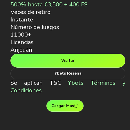
500% hasta €3,500 + 400 FS
Veces de retiro
Instante
Número de Juegos
11000+
Licencias
Anjouan
Visitar
Ybets Reseña
Se aplican T&C
Ybets Términos y
Condiciones
Cargar Más