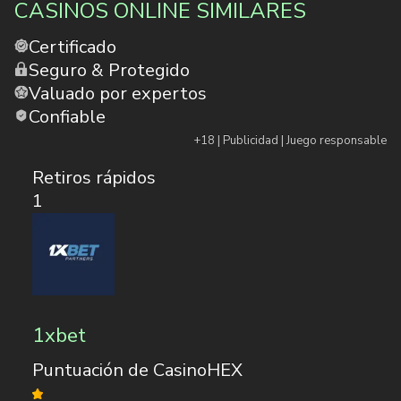
CASINOS ONLINE SIMILARES
Certificado
Seguro & Protegido
Valuado por expertos
Confiable
+18 | Publicidad | Juego responsable
Retiros rápidos
1
1xbet
Puntuación de CasinoHEX