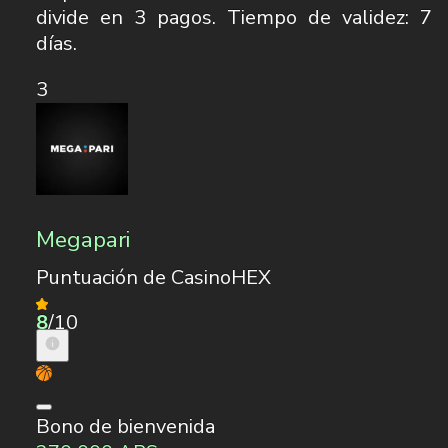
divide en 3 pagos. Tiempo de validez: 7
días.
3
Megapari
Puntuación de CasinoHEX
8
/10
Bono de bienvenida