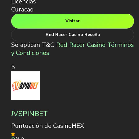
Licencias
Curacao
Visitar
Red Racer Casino Reseña
Se aplican T&C
Red Racer Casino Términos
y Condiciones
5
JVSPINBET
Puntuación de CasinoHEX