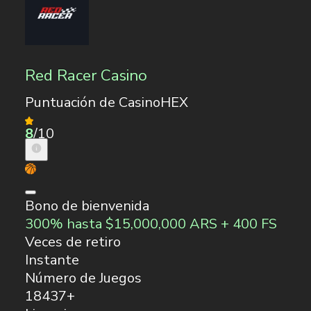
Red Racer Casino
Puntuación de CasinoHEX
8
/10
Bono de bienvenida
300% hasta $15,000,000 ARS + 400 FS
Veces de retiro
Instante
Número de Juegos
18437+