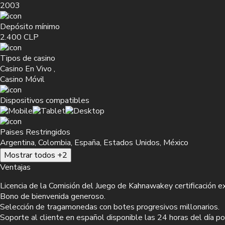
2003
Depósito mínimo
2.400 CLP
Tipos de casino
Casino En Vivo ,
Casino Móvil
Dispositivos compatibles
Paises Restringidos
Argentina, Colombia, España, Estados Unidos, México
Mostrar todos +2
Ventajas
Licencia de la Comisión del Juego de Kahnawakey certificación
Bono de bienvenida generoso.
Selección de tragamonedas con botes progresivos millonarios.
Soporte al cliente en español disponible las 24 horas del día po