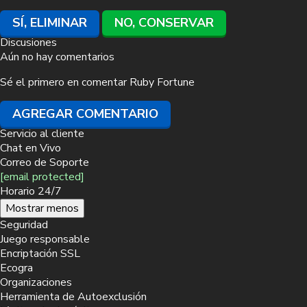
SÍ, ELIMINAR
NO, CONSERVAR
Discusiones
Aún no hay comentarios
Sé el primero en comentar Ruby Fortune
AGREGAR COMENTARIO
Servicio al cliente
Chat en Vivo
Correo de Soporte
[email protected]
Horario 24/7
Mostrar menos
Seguridad
Juego responsable
Encriptación SSL
Ecogra
Organizaciones
Herramienta de Autoexclusión