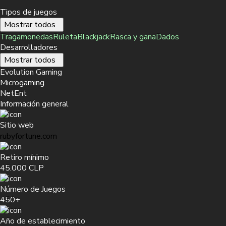
Tipos de juegos
Mostrar todos
Tragamonedas
Ruleta
Blackjack
Rasca y gana
Dados
Desarrolladores
Mostrar todos
Evolution Gaming
Microgaming
NetEnt
Información general
Sitio web
rubyfortune.com
Retiro mínimo
45.000 CLP
Número de Juegos
450+
Año de establecimiento