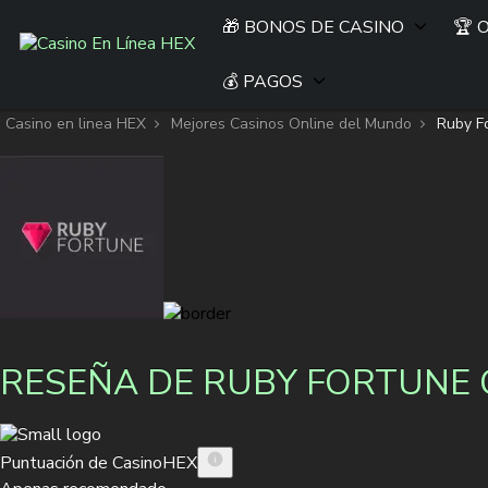
🎁 BONOS DE CASINO
🏆 
💰 PAGOS
Casino en linea HEX
Mejores Casinos Online del Mundo
Ruby F
RESEÑA DE RUBY FORTUNE C
Puntuación de CasinoHEX