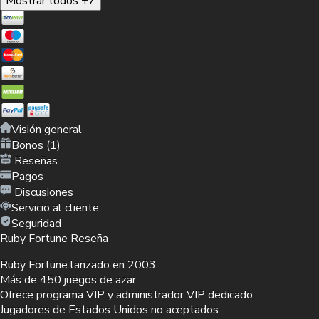
Mostrar todos +7
Visión general
Bonos (1)
Reseñas
Pagos
Discusiones
Servicio al cliente
Seguridad
Ruby Fortune Reseña
Ruby Fortune lanzado en 2003
Más de 450 juegos de azar
Ofrece programa VIP y administrador VIP dedicado
Jugadores de Estados Unidos no aceptados