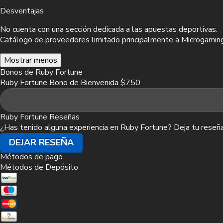
Desventajas
No cuenta con una sección dedicada a las apuestas deportivas.
Catálogo de proveedores limitado principalmente a Microgaming
Mostrar menos
Bonos de Ruby Fortune
Ruby Fortune Bono de Bienvenida $750
Ruby Fortune Reseñas
¿Has tenido alguna experiencia en Ruby Fortune?
Deja tu reseñ
DEJAR RESEÑA
Métodos de pago
Métodos de Depósito