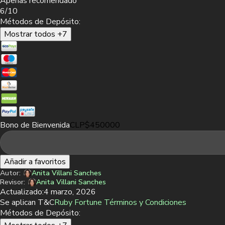
Apenas recomendado
6
/10
Métodos de Depósito:
Mostrar todos +7
Bono de Bienvenida
CLP$450000
Añadir a favoritos
Autor:
Anita Villani Sanches
Revisor:
Anita Villani Sanches
Actualizado:
4 marzo, 2026
Se aplican T&C
Ruby Fortune Términos y Condiciones
Métodos de Depósito: