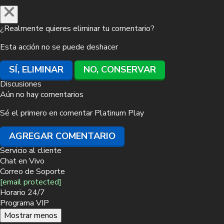
¿Realmente quieres eliminar tu comentario?
Esta acción no se puede deshacer
SÍ, ELIMINAR
NO, CONSERVAR
Discusiones
Aún no hay comentarios
Sé el primero en comentar Platinum Play
AGREGAR COMENTARIO
Servicio al cliente
Chat en Vivo
Correo de Soporte
[email protected]
Horario 24/7
Programa VIP
Mostrar menos