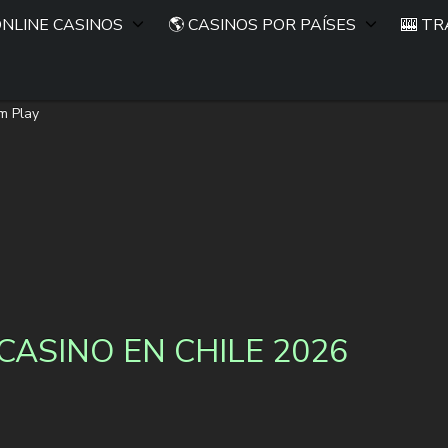
ONLINE CASINOS
🌎 CASINOS POR PAÍSES
🎰 T
m Play
CASINO EN CHILE 2026