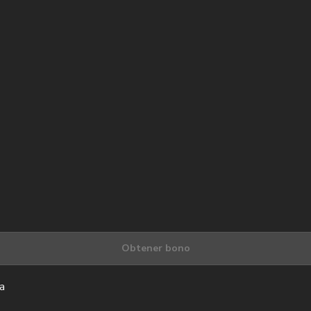
Obtener bono
a