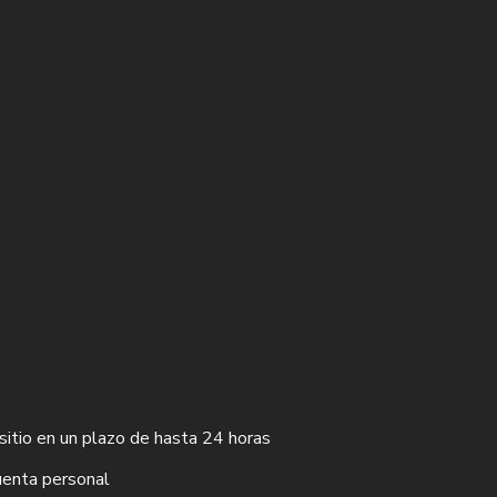
sitio en un plazo de hasta 24 horas
uenta personal