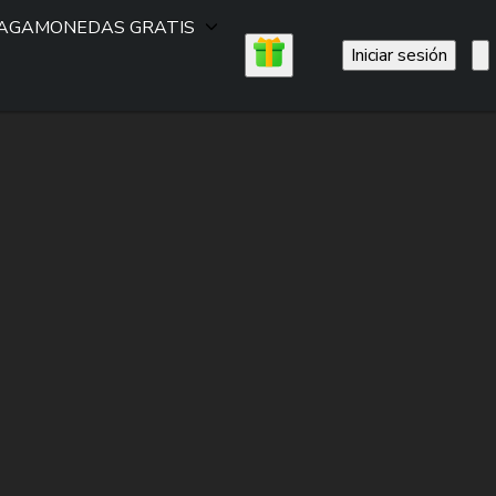
RAGAMONEDAS GRATIS
Iniciar sesión