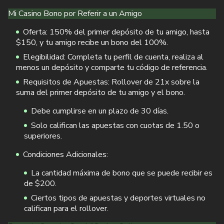
Mi Casino Bono por Referir a un Amigo
Oferta: 150% del primer depósito de tu amigo, hasta
$150, y tu amigo recibe un bono del 100%.
Elegibilidad: Completa tu perfil de cuenta, realiza al
menos un depósito y comparte tu código de referencia.
Requisitos de Apuestas: Rollover de 21x sobre la
suma del primer depósito de tu amigo y el bono.
Debe cumplirse en un plazo de 30 días.
Solo califican las apuestas con cuotas de 1.50 o
superiores.
Condiciones Adicionales:
La cantidad máxima de bono que se puede recibir es
de $200.
Ciertos tipos de apuestas y deportes virtuales no
califican para el rollover.