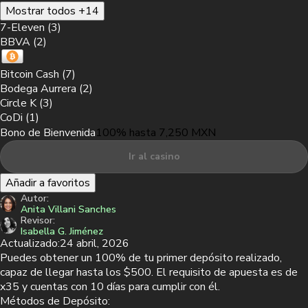
Mostrar todos +14
7-Eleven (3)
BBVA (2)
Bitcoin Cash (7)
Bodega Aurrera (2)
Circle K (3)
CoDi (1)
Bono de Bienvenida
100% hasta 7,250 MXN
Ir al casino
Añadir a favoritos
Autor:
Anita Villani Sanches
Revisor:
Isabella G. Jiménez
Actualizado:
24 abril, 2026
Puedes obtener un 100% de tu primer depósito realizado,
capaz de llegar hasta los $500. El requisito de apuesta es de
x35 y cuentas con 10 días para cumplir con él.
Métodos de Depósito: