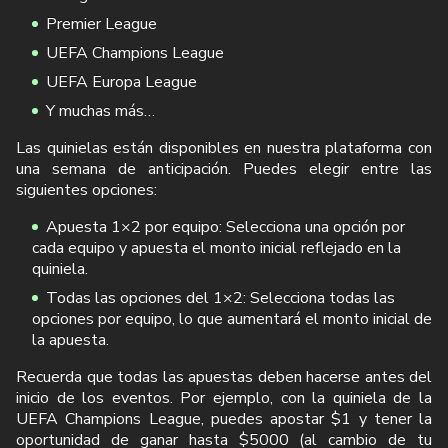
Premier League
UEFA Champions League
UEFA Europa League
Y muchas más…
Las quinielas están disponibles en nuestra plataforma con
una semana de anticipación. Puedes elegir entre las
siguientes opciones:
Apuesta 1×2 por equipo: Selecciona una opción por
cada equipo y apuesta el monto inicial reflejado en la
quiniela.
Todas las opciones del 1×2: Selecciona todas las
opciones por equipo, lo que aumentará el monto inicial de
la apuesta.
Recuerda que todas las apuestas deben hacerse antes del
inicio de los eventos. Por ejemplo, con la quiniela de la
UEFA Champions League, puedes apostar $1 y tener la
oportunidad de ganar hasta $5000 (al cambio de tu