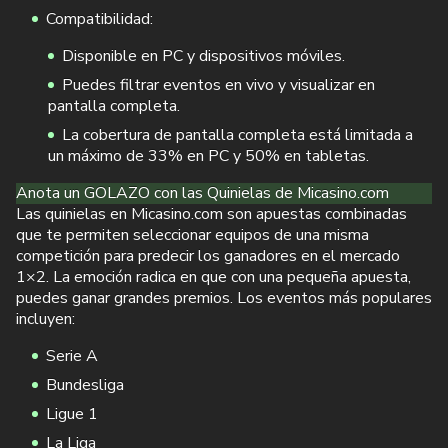
Compatibilidad:
Disponible en PC y dispositivos móviles.
Puedes filtrar eventos en vivo y visualizar en
pantalla completa.
La cobertura de pantalla completa está limitada a
un máximo de 33% en PC y 50% en tabletas.
Anota un GOLAZO con las Quinielas de Micasino.com
Las quinielas en Micasino.com son apuestas combinadas
que te permiten seleccionar equipos de una misma
competición para predecir los ganadores en el mercado
1×2. La emoción radica en que con una pequeña apuesta,
puedes ganar grandes premios. Los eventos más populares
incluyen:
Serie A
Bundesliga
Ligue 1
La Liga