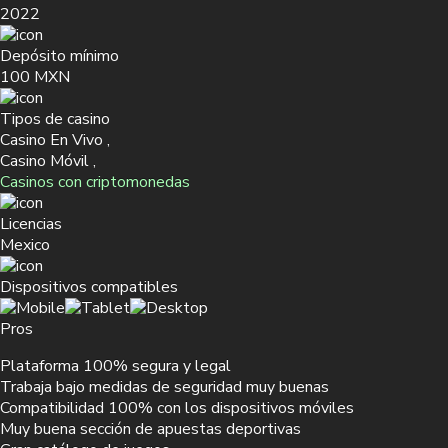
2022
Depósito mínimo
100 MXN
Tipos de casino
Casino En Vivo ,
Casino Móvil ,
Casinos con criptomonedas
Licencias
Mexico
Dispositivos compatibles
Pros
Plataforma 100% segura y legal
Trabaja bajo medidas de seguridad muy buenas
Compatibilidad 100% con los dispositivos móviles
Muy buena sección de apuestas deportivas