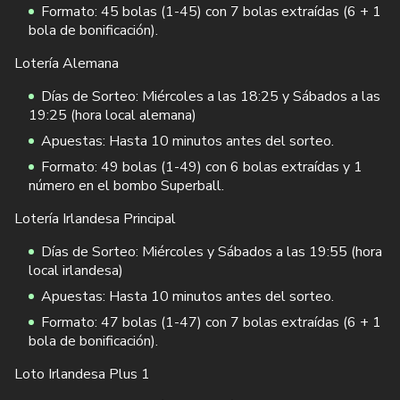
Formato: 45 bolas (1-45) con 7 bolas extraídas (6 + 1
bola de bonificación).
Lotería Alemana
Días de Sorteo: Miércoles a las 18:25 y Sábados a las
19:25 (hora local alemana)
Apuestas: Hasta 10 minutos antes del sorteo.
Formato: 49 bolas (1-49) con 6 bolas extraídas y 1
número en el bombo Superball.
Lotería Irlandesa Principal
Días de Sorteo: Miércoles y Sábados a las 19:55 (hora
local irlandesa)
Apuestas: Hasta 10 minutos antes del sorteo.
Formato: 47 bolas (1-47) con 7 bolas extraídas (6 + 1
bola de bonificación).
Loto Irlandesa Plus 1