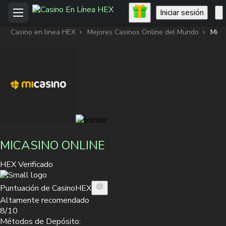
Iniciar sesión
Casino en linea HEX
Mejores Casinos Online del Mundo
Mica
MICASINO ONLINE
HEX Verificado
Puntuación de CasinoHEX
Altamente recomendado
8
/10
Métodos de Depósito: