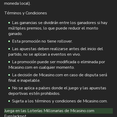
moneda local).
Términos y Condiciones
Las ganancias se dividirán entre los ganadores si hay
múltiples premios, lo que puede reducir el monto
ganado.
Esta promoción no tiene rollover.
Las apuestas deben realizarse antes del inicio del
partido, no se aplican a eventos en vivo.
La promoción puede ser modificada o eliminada por
Micasino.com en cualquier momento.
La decisión de Micasino.com en caso de disputa será
final e inapelable.
No se aplica a países donde el juego y las apuestas
deportivas estén prohibidos.
Sujeta a los términos y condiciones de Micasino.com.
Juega en las Loterías Millonarias de Micasino.com
EuroJackpot