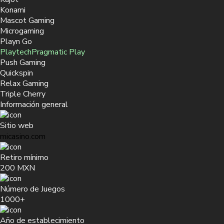
Konami
Mascot Gaming
Microgaming
Playn Go
Playtech
Pragmatic Play
Push Gaming
Quickspin
Relax Gaming
Triple Cherry
Información general
Sitio web
micasino.com
Retiro mínimo
200 MXN
Número de Juegos
1000+
Año de establecimiento