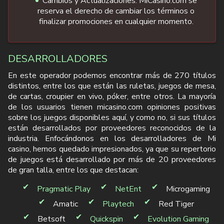
Cambios y Actualizaciones: MiCasino.com se
reserva el derecho de cambiar los términos o
finalizar promociones en cualquier momento.
DESARROLLADORES
En este operador podemos encontrar más de 270 títulos
distintos, entre los que están las ruletas, juegos de mesa,
de cartas, croupier en vivo, póker, entre otros. La mayoría
de los usuarios tienen micasino.com opiniones positivas
sobre los juegos disponibles aquí, y como no, si sus títulos
están desarrollados por proveedores reconocidos de la
industria. Enfocándonos en los desarrolladores de Mi
casino, hemos quedado impresionados, ya que su repertorio
de juegos está desarrollado por más de 20 proveedores
de gran talla, entre los que destacan:
Pragmatic Play
NetEnt
Microgaming
Amatic
Playtech
Red Tiger
Betsoft
Quickspin
Evolution Gaming