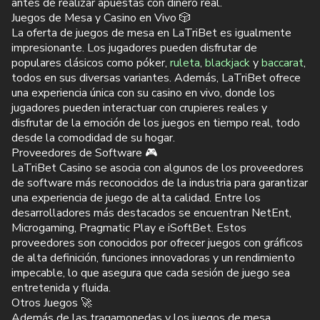
antes de realizar apuestas con dinero real.
Juegos de Mesa y Casino en Vivo 🎲
La oferta de juegos de mesa en LaTriBet es igualmente
impresionante. Los jugadores pueden disfrutar de
populares clásicos como póker,
ruleta
,
blackjack
y
baccarat
,
todos en sus diversas variantes. Además, LaTriBet ofrece
una experiencia única con su casino en vivo, donde los
jugadores pueden interactuar con crupieres reales y
disfrutar de la emoción de los juegos en tiempo real, todo
desde la comodidad de su hogar.
Proveedores de Software 🎮
LaTriBet Casino se asocia con algunos de los proveedores
de software más reconocidos de la industria para garantizar
una experiencia de juego de alta calidad. Entre los
desarrolladores más destacados se encuentran NetEnt,
Microgaming, Pragmatic Play e iSoftBet. Estos
proveedores son conocidos por ofrecer juegos con gráficos
de alta definición, funciones innovadoras y un rendimiento
impecable, lo que asegura que cada sesión de juego sea
entretenida y fluida.
Otros Juegos 🚀
Además de las tragamonedas y los juegos de mesa,