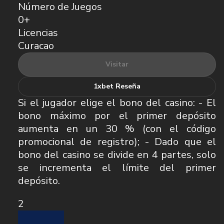
Número de Juegos
0+
Licencias
Curacao
Visitar
1xbet Reseña
Si el jugador elige el bono del casino: - El
bono máximo por el primer depósito
aumenta en un 30 % (con el código
promocional de registro); - Dado que el
bono del casino se divide en 4 partes, solo
se incrementa el límite del primer
depósito.
2