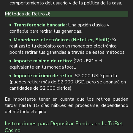
comportamiento del usuario y de la política de la casa.
Métodos de Retiro 💰
Transferencia bancaria:
Una opción clásica y
confiable para retirar tus ganancias.
Monederos electrónicos (Neteller, Skrill):
Si
realizaste tu depósito con un monedero electrónico,
podrás retirar tus ganancias a través de estos métodos.
Importe mínimo de retiro:
$20 USD o el
equivalente en tu moneda local.
Importe máximo de retiro:
$2,000 USD por día
(puedes retirar más de $2,000 USD, pero se abonará en
cantidades de $2,000 diarios).
Es importante tener en cuenta que los retiros pueden
tardar hasta 15 días hábiles en procesarse, dependiendo
del método elegido.
Instrucciones para Depositar Fondos en LaTriBet
Casino