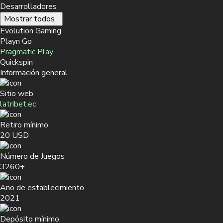
Desarrolladores
Mostrar todos
Evolution Gaming
Playn Go
Pragmatic Play
Quickspin
Información general
Sitio web
latribet.ec
Retiro mínimo
20 USD
Número de Juegos
3260+
Año de establecimiento
2021
Depósito mínimo