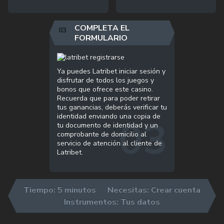
COMPLETA EL
FORMULARIO
Ya puedes Latribet iniciar sesión y
disfrutar de todos los juegos y
bonos que ofrece este casino.
Recuerda que para poder retirar
tus ganancias, deberás verificar tu
identidad enviando una copia de
tu documento de identidad y un
comprobante de domicilio al
servicio de atención al cliente de
Latribet.
Tiempo: 5 minutos
Necesitas:
Crear cuenta
Instrumentos:
Tus datos