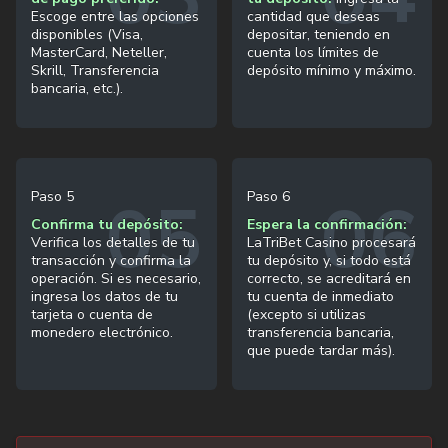
Escoge entre las opciones
cantidad que deseas
disponibles (Visa,
depositar, teniendo en
MasterCard, Neteller,
cuenta los límites de
Skrill, Transferencia
depósito mínimo y máximo.
bancaria, etc.).
Paso 5
Paso 6
Confirma tu depósito:
Espera la confirmación:
Verifica los detalles de tu
LaTriBet Casino procesará
transacción y confirma la
tu depósito y, si todo está
operación. Si es necesario,
correcto, se acreditará en
ingresa los datos de tu
tu cuenta de inmediato
tarjeta o cuenta de
(excepto si utilizas
monedero electrónico.
transferencia bancaria,
que puede tardar más).