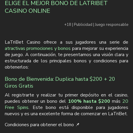
ELIGE EL MEJOR BONO DE LATRIBET
CASINO ONLINE
+18 | Publicidad | Juego responsable
LaTriBet Casino ofrece a sus jugadores una serie de
atractivas promociones y bonos
para mejorar su experiencia
de juego. A continuación, te presentamos una visión clara y
estructurada de los principales bonos y condiciones para
obtenerlos:
Bono de Bienvenida: Duplica hasta $200 + 20
Giros Gratis
Al registrarte y realizar tu primer depósito en el casino,
puedes obtener un bono del
100% hasta $200
más
20
Free Spins
. Este bono está disponible para jugadores
nuevos y es una excelente forma de comenzar en LaTriBet.
Condiciones para obtener el bono 📌