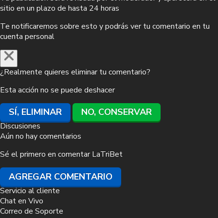
sitio en un plazo de hasta 24 horas
Te notificaremos sobre esto y podrás ver tu comentario en tu
cuenta personal
¿Realmente quieres eliminar tu comentario?
Esta acción no se puede deshacer
SÍ, ELIMINAR
NO, CONSERVAR
Discusiones
Aún no hay comentarios
Sé el primero en comentar LaTriBet
AGREGAR COMENTARIO
Servicio al cliente
Chat en Vivo
Correo de Soporte