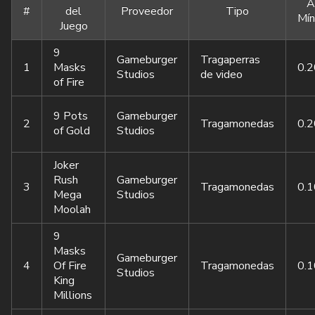
A
#
del
Proveedor
Tipo
Mín
Juego
9
Gameburger
Tragaperras
1
Masks
0.
Studios
de video
of Fire
9 Pots
Gameburger
2
Tragamonedas
0.
of Gold
Studios
Joker
Rush
Gameburger
3
Tragamonedas
0.
Mega
Studios
Moolah
9
Masks
Gameburger
4
Of Fire
Tragamonedas
0.
Studios
King
Millions