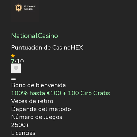
NationalCasino
Puntuación de CasinoHEX
7
/10
Bono de bienvenida
100% hasta €100 + 100 Giro Gratis
Veces de retiro
Depende del metodo
Número de Juegos
2500+
Licencias