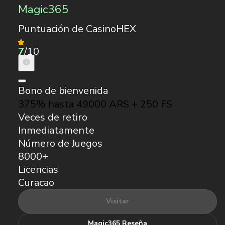
Magic365
Puntuación de CasinoHEX
7
/10
Bono de bienvenida
375% hasta 49000 ARS + 250 FS
Veces de retiro
Inmediatamente
Número de Juegos
8000+
Licencias
Curacao
Visitar
Magic365 Reseña