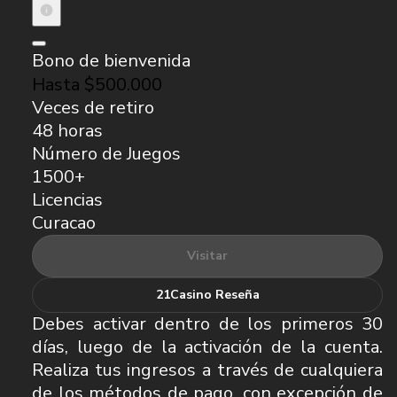
Bono de bienvenida
Hasta $500.000
Veces de retiro
48 horas
Número de Juegos
1500+
Licencias
Curacao
Visitar
21Casino Reseña
Debes activar dentro de los primeros 30
días, luego de la activación de la cuenta.
Realiza tus ingresos a través de cualquiera
de los métodos de pago, con excepción de