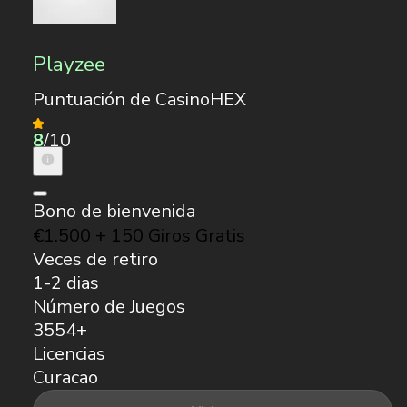
Playzee
Puntuación de CasinoHEX
8
/10
Bono de bienvenida
€1.500 + 150 Giros Gratis
Veces de retiro
1-2 dias
Número de Juegos
3554+
Licencias
Curacao