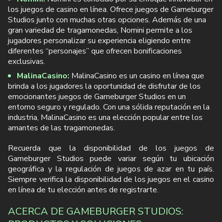
los juegos de casino en línea. Ofrece juegos de Gameburger
Studios junto con muchas otras opciones. Además de una
gran variedad de tragamonedas, Nomini permite a los
jugadores personalizar su experiencia eligiendo entre
diferentes “personajes” que ofrecen bonificaciones
exclusivas.
MalinaCasino:
MalinaCasino es un casino en línea que
brinda a los jugadores la oportunidad de disfrutar de los
emocionantes juegos de Gameburger Studios en un
entorno seguro y regulado. Con una sólida reputación en la
industria, MalinaCasino es una elección popular entre los
amantes de las tragamonedas.
Recuerda que la disponibilidad de los juegos de
Gameburger Studios puede variar según tu ubicación
geográfica y la regulación de juegos de azar en tu país.
Siempre verifica la disponibilidad de los juegos en el casino
en línea de tu elección antes de registrarte.
ACERCA DE GAMEBURGER STUDIOS: