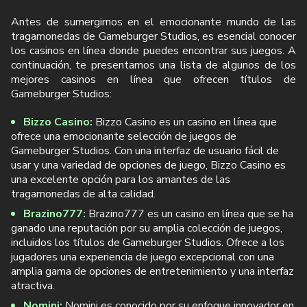
Antes de sumergirnos en el emocionante mundo de las
tragamonedas de Gameburger Studios, es esencial conocer
los casinos en línea donde puedes encontrar sus juegos. A
continuación, te presentamos una lista de algunos de los
mejores casinos en línea que ofrecen títulos de
Gameburger Studios:
Bizzo Casino:
Bizzo Casino es un casino en línea que
ofrece una emocionante selección de juegos de
Gameburger Studios. Con una interfaz de usuario fácil de
usar y una variedad de opciones de juego, Bizzo Casino es
una excelente opción para los amantes de las
tragamonedas de alta calidad.
Brazino777:
Brazino777 es un casino en línea que se ha
ganado una reputación por su amplia colección de juegos,
incluidos los títulos de Gameburger Studios. Ofrece a los
jugadores una experiencia de juego excepcional con una
amplia gama de opciones de entretenimiento y una interfaz
atractiva.
Nomini:
Nomini es conocido por su enfoque innovador en