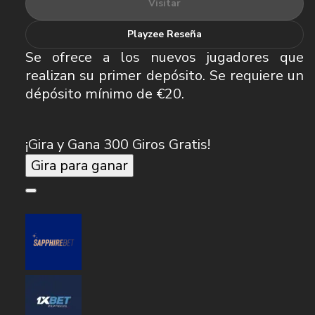
Visitar
Playzee Reseña
Se ofrece a los nuevos jugadores que
realizan su primer depósito. Se requiere un
dépósito mínimo de €20.
¡Gira y Gana 300 Giros Gratis!
Gira para ganar