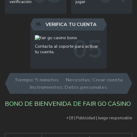
verificación.
jugar.
VERIFICA TU CUENTA
Contacta al soporte para activar
tu cuenta.
Tiempo: 5 minutos
Necesitas:
Crear cuenta
Instrumentos:
Datos personales
BONO DE BIENVENIDA DE FAIR GO CASINO
+18 | Publicidad | Juego responsable