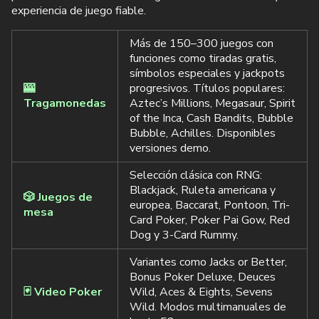
experiencia de juego fiable.
Más de 150–300 juegos con
funciones como tiradas gratis,
símbolos especiales y jackpots
🎰
progresivos. Títulos populares:
Tragamonedas
Aztec’s Millions, Megasaur, Spirit
of the Inca, Cash Bandits, Bubble
Bubble, Achilles. Disponibles
versiones demo.
Selección clásica con RNG:
Blackjack, Ruleta americana y
🎲 Juegos de
europea, Baccarat, Pontoon, Tri-
mesa
Card Poker, Poker Pai Gow, Red
Dog y 3-Card Rummy.
Variantes como Jacks or Better,
Bonus Poker Deluxe, Deuces
🃏 Video Poker
Wild, Aces & Eights, Sevens
Wild. Modos multimanuales de