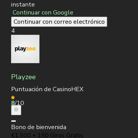
instante
Continuar con Google
Continuar con correo electrónico
4
Playzee
Puntuación de CasinoHEX
8
/10
Bono de bienvenida
€1.500 + 150 Giros Gratis