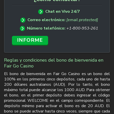
Chat en Vivo 24/7
Correo electrónico:
[email protected]
Número telefónico:
+1‑800‑953‑261
INFORME
Reglas y condiciones del bono de bienvenida en
Fair Go Casino
El bono de bienvenida en Fair Go Casino es un bono del
100% en los primeros cinco depósitos, cada uno de hasta
200 dólares australianos (AUD). Por lo tanto, el bono
máximo total puede alcanzar los 1000 AUD. Para obtener
el bono, en el primer depósito debes ingresar el código
promocional WELCOME en el campo correspondiente. El
depósito mínimo para activar el bono es de 20 AUD. El
bono se puede activar hasta cinco veces, siempre que cada