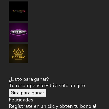
¿Listo para ganar?
Tu recompensa está a solo un giro
Gira para ganar
Felicidades
Regístrate en un clic y obtén tu bono al