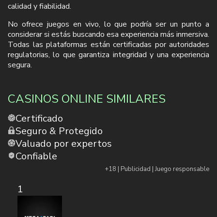
calidad y fiabilidad.
No ofrece juegos en vivo, lo que podría ser un punto a
considerar si estás buscando esa experiencia más inmersiva.
Todas las plataformas están certificadas por autoridades
regulatorias, lo que garantiza integridad y una experiencia
segura.
CASINOS ONLINE SIMILARES
Certificado
Seguro & Protegido
Valuado por expertos
Confiable
+18 | Publicidad | Juego responsable
1