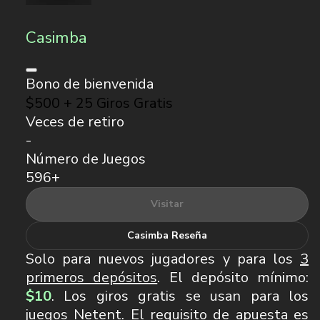
Casimba
Bono de bienvenida
$500 + 25 Giros Gratis
Veces de retiro
-
Número de Juegos
596+
Visitar
Casimba Reseña
Solo para nuevos jugadores y para los
3
primeros depósitos
. El depósito mínimo:
$10
. Los giros gratis se usan para los
juegos Netent. El requisito de apuesta es