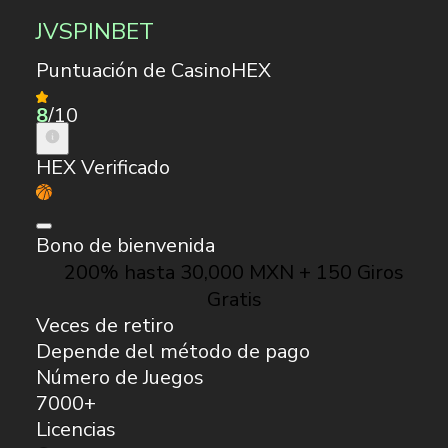
JVSPINBET
Puntuación de CasinoHEX
8
/10
HEX Verificado
Bono de bienvenida
200% hasta 30,000 MXN + 150 Giros
Gratis
Veces de retiro
Depende del método de pago
Número de Juegos
7000+
Licencias