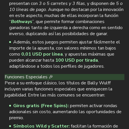
presentan con
3 o 5 carretes y 3 filas
, y disponen de
5 o
10 líneas de pago
. Aunque no destacan por la innovación
en este aspecto, muchas de ellas incorporan la función
“
Bothways
”, que permite formar combinaciones
ganadoras tanto de izquierda a derecha como en sentido
inverso, duplicando así las posibilidades de ganar.
Además, estos juegos permiten ajustar fácilmente el
importe de la apuesta, con valores mínimos tan bajos
como
0,01 USD por línea
, y apuestas máximas que
pueden alcanzar hasta
100 USD por tirada
,
adaptándose a todos los perfiles de jugadores.
Funciones Especiales 🎉
Pese a su enfoque clásico, los títulos de Bally Wulff
incluyen varias funciones especiales que enriquecen la
jugabilidad. Entre las más comunes se encuentran:
Giros gratis (Free Spins):
permiten activar rondas
adicionales sin costo, aumentando las oportunidades de
premio.
Símbolos Wild y Scatter:
facilitan la formación de