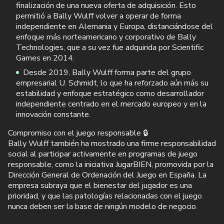
finalización de una nueva oferta de adquisición. Esto
permitió a Bally Wulff volver a operar de forma
independiente en Alemania y Europa, distanciándose del
enfoque más norteamericano y corporativo de Bally
Technologies, que a su vez fue adquirida por Scientific
Games en 2014.
Desde 2019, Bally Wulff forma parte del grupo
empresarial U. Schmidt, lo que ha reforzado aún más su
estabilidad y enfoque estratégico como desarrollador
independiente centrado en el mercado europeo y en la
innovación constante.
Compromiso con el juego responsable 🔒
Bally Wulff también ha mostrado una firme responsabilidad
social al participar activamente en programas de juego
responsable, como la iniciativa JugarBIEN, promovida por la
Dirección General de Ordenación del Juego en España. La
empresa subraya que el bienestar del jugador es una
prioridad, y que las patologías relacionadas con el juego
nunca deben ser la base de ningún modelo de negocio.