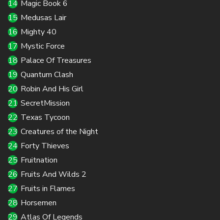
Magic Book 6
Medusas Lair
Mighty 40
Mystic Force
Palace Of Treasures
Quantum Clash
Robin And His Girl
SecretMission
Texas Tycoon
Creatures of the Night
Forty Thieves
Fruitnation
Fruits And Wilds 2
Fruits in Flames
Horsemen
Atlas Of Legends