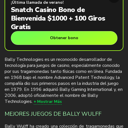
¡Última llamada de verano!
Snatch Casino Bono de
Bienvenida $1000 + 100 Giros
Gratis
Obtener bono
Bally Technologies es un reconocido desarrollador de
tecnología para juegos de casino, especialmente conocido
por sus tragamonedas tanto físicas como en línea. Fundada
en 1968 bajo el nombre Advanced Patent Technology, la
compañía dio sus primeros pasos en la industria del juego
en 1979. En 1996 adquirió Bally Gaming International y, en
2006, adoptó oficialmente el nombre de Bally
Technologies.
Mostrar Más
MEJORES JUEGOS DE BALLY WULFF
Bally Wulff ha creado una colección de tragamonedas que