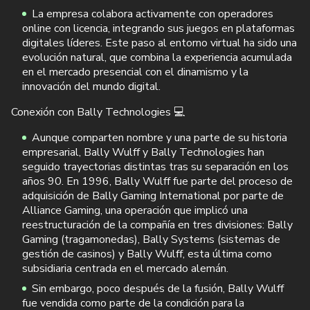
La empresa colabora activamente con operadores
online con licencia, integrando sus juegos en plataformas
digitales líderes. Este paso al entorno virtual ha sido una
evolución natural, que combina la experiencia acumulada
en el mercado presencial con el dinamismo y la
innovación del mundo digital.
Conexión con Bally Technologies 💻
Aunque comparten nombre y una parte de su historia
empresarial, Bally Wulff y Bally Technologies han
seguido trayectorias distintas tras su separación en los
años 90. En 1996, Bally Wulff fue parte del proceso de
adquisición de Bally Gaming International por parte de
Alliance Gaming, una operación que implicó una
reestructuración de la compañía en tres divisiones: Bally
Gaming (tragamonedas), Bally Systems (sistemas de
gestión de casinos) y Bally Wulff, esta última como
subsidiaria centrada en el mercado alemán.
Sin embargo, poco después de la fusión, Bally Wulff
fue vendida como parte de la condición para la