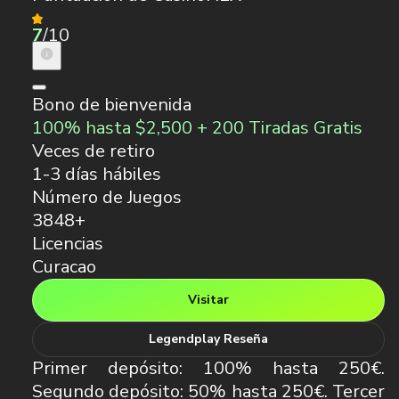
7
/10
Bono de bienvenida
100% hasta $2,500 + 200 Tiradas Gratis
Veces de retiro
1-3 días hábiles
Número de Juegos
3848+
Licencias
Curacao
Visitar
Legendplay Reseña
Primer depósito: 100% hasta 250€.
Segundo depósito: 50% hasta 250€. Tercer