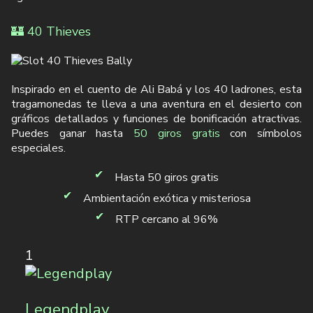
🏰 40 Thieves
Inspirado en el cuento de Ali Babá y los 40 ladrones, esta
tragamonedas te lleva a una aventura en el desierto con
gráficos detallados y funciones de bonificación atractivas.
Puedes ganar hasta
50 giros gratis
con símbolos
especiales.
Hasta 50 giros gratis
Ambientación exótica y misteriosa
RTP cercano al 96%
1
Legendplay