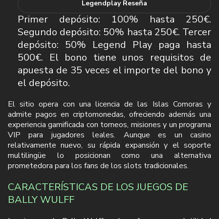
Legendplay Reseña
Primer depósito: 100% hasta 250€.
Segundo depósito: 50% hasta 250€. Tercer
depósito: 50% Legend Play paga hasta
500€. El bono tiene unos requisitos de
apuesta de 35 veces el importe del bono y
el depósito.
El sitio opera con una licencia de las Islas Comoras y
admite pagos en criptomonedas, ofreciendo además una
experiencia gamificada con torneos, misiones y un programa
VIP para jugadores leales. Aunque es un casino
relativamente nuevo, su rápida expansión y el soporte
multilingüe lo posicionan como una alternativa
prometedora para los fans de los slots tradicionales.
CARACTERÍSTICAS DE LOS JUEGOS DE
BALLY WULFF