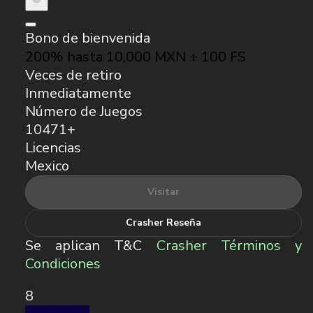
Bono de bienvenida
200% hasta 10,000 MXN + 100 FS
Veces de retiro
Inmediatamente
Número de Juegos
10471+
Licencias
Mexico
Visitar
Crasher Reseña
Se aplican T&C
Crasher Términos y
Condiciones
8