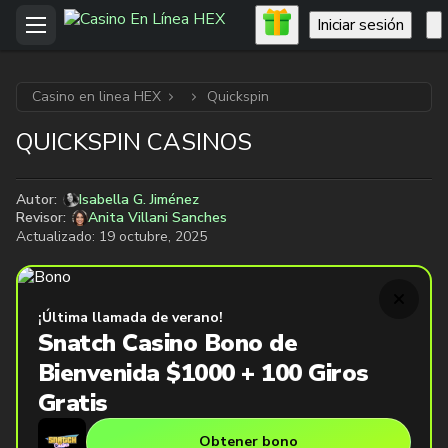
Iniciar sesión
Casino en linea HEX
Quickspin
QUICKSPIN CASINOS
Autor:
Isabella G. Jiménez
Revisor:
Anita Villani Sanches
Actualizado:
19 octubre, 2025
¡Última llamada de verano!
Snatch Casino Bono de
Bienvenida $1000 + 100 Giros
Gratis
Obtener bono