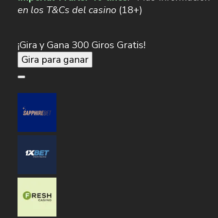
en los T&Cs del casino
(18+)
¡Gira y Gana 300 Giros Gratis!
Gira para ganar