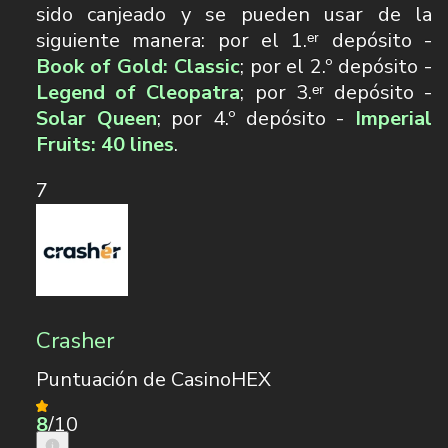
sido canjeado y se pueden usar de la
siguiente manera: por el 1.ᵉʳ depósito -
Book of Gold: Classic
; por el 2.º depósito -
Legend of Cleopatra
; por 3.ᵉʳ depósito -
Solar Queen
; por 4.º depósito -
Imperial
Fruits: 40 lines
.
7
Crasher
Puntuación de CasinoHEX
8
/10