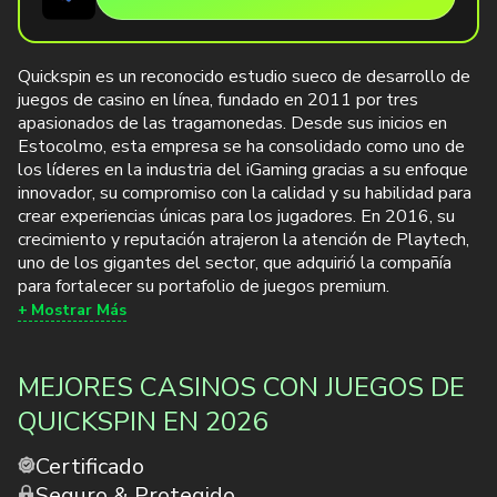
Quickspin es un reconocido estudio sueco de desarrollo de
juegos de casino en línea, fundado en 2011 por tres
apasionados de las tragamonedas. Desde sus inicios en
Estocolmo, esta empresa se ha consolidado como uno de
los líderes en la industria del iGaming gracias a su enfoque
innovador, su compromiso con la calidad y su habilidad para
crear experiencias únicas para los jugadores. En 2016, su
crecimiento y reputación atrajeron la atención de Playtech,
uno de los gigantes del sector, que adquirió la compañía
para fortalecer su portafolio de juegos premium.
Mostrar Más
MEJORES CASINOS CON JUEGOS DE
QUICKSPIN EN 2026
Certificado
Seguro & Protegido