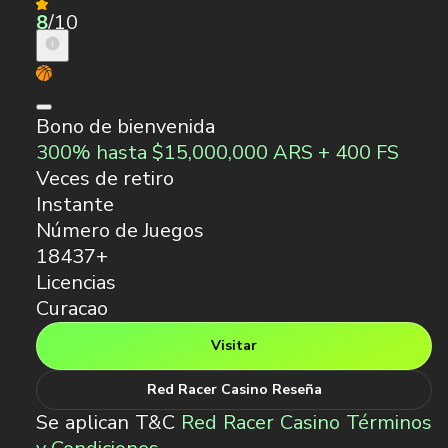
8
/10
Bono de bienvenida
300% hasta $15,000,000 ARS + 400 FS
Veces de retiro
Instante
Número de Juegos
18437+
Licencias
Curacao
Visitar
Red Racer Casino Reseña
Se aplican T&C
Red Racer Casino Términos