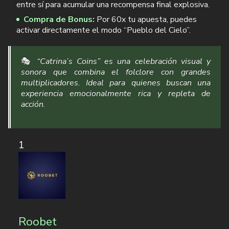
entre sí para acumular una recompensa final explosiva.
Compra de Bonus:
Por 60x tu apuesta, puedes
activar directamente el modo “Pueblo del Cielo”.
🎭
“Catrina’s Coins” es una celebración visual y
sonora que combina el folclore con grandes
multiplicadores. Ideal para quienes buscan una
experiencia emocionalmente rica y repleta de
acción
.
1
Roobet