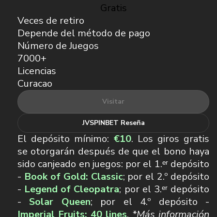
Gratis
Veces de retiro
Depende del método de pago
Número de Juegos
7000+
Licencias
Curacao
Visitar
JVSPINBET Reseña
El depósito mínimo:
€10
. Los giros gratis
se otorgarán después de que el bono haya
sido canjeado en juegos: por el 1.ᵉʳ depósito
-
Book of Gold: Classic
; por el 2.º depósito
-
Legend of Cleopatra
; por el 3.ᵉʳ depósito
-
Solar Queen
; por el 4.º depósito -
Imperial Fruits: 40 lines
.
*Más información