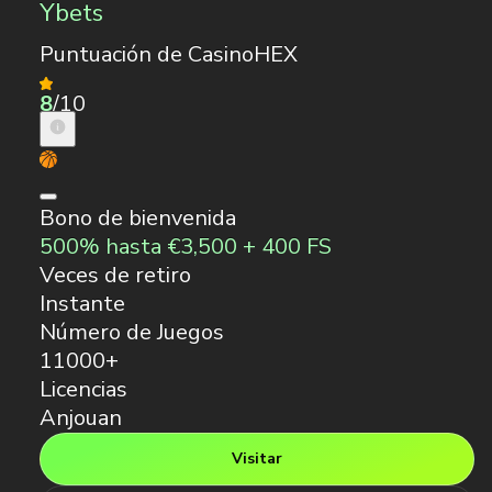
Ybets
Puntuación de CasinoHEX
8
/10
Bono de bienvenida
500% hasta €3,500 + 400 FS
Veces de retiro
Instante
Número de Juegos
11000+
Licencias
Anjouan
Visitar