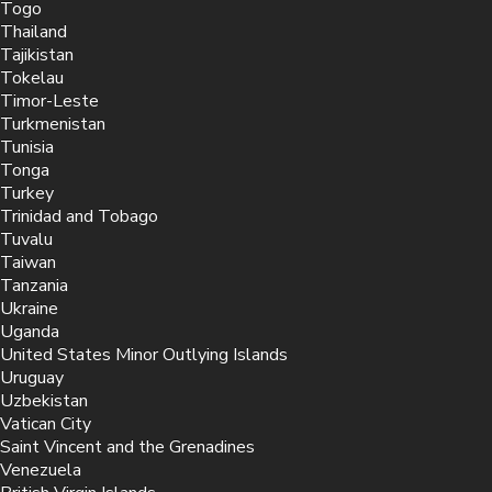
Togo
Thailand
Tajikistan
Tokelau
Timor-Leste
Turkmenistan
Tunisia
Tonga
Turkey
Trinidad and Tobago
Tuvalu
Taiwan
Tanzania
Ukraine
Uganda
United States Minor Outlying Islands
Uruguay
Uzbekistan
Vatican City
Saint Vincent and the Grenadines
Venezuela