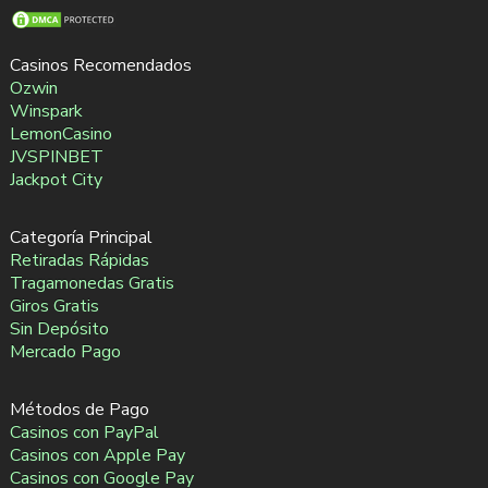
Casinos Recomendados
Ozwin
Winspark
LemonCasino
JVSPINBET
Jackpot City
Categoría Principal
Retiradas Rápidas
Tragamonedas Gratis
Giros Gratis
Sin Depósito
Mercado Pago
Métodos de Pago
Casinos con PayPal
Casinos con Apple Pay
Casinos con Google Pay