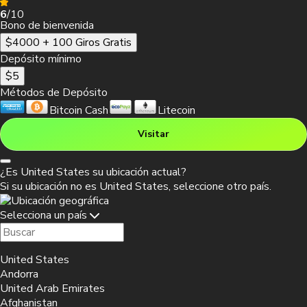
6
/10
Bono de bienvenida
$4000 + 100 Giros Gratis
Depósito mínimo
$5
Métodos de Depósito
Bitcoin Cash
Litecoin
Visitar
¿Es
United States
su ubicación actual?
Si su ubicación no es
United States
, seleccione otro país.
Selecciona un país
United States
Andorra
United Arab Emirates
Afghanistan