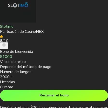
Slotimo
Puntuación de CasinoHEX
8
/10
Bono de bienvenida
$1000
Veces de retiro
Depende del método de pago
Número de Juegos
2000+
Licencias
Curacao
Reclamar el bono
Depósito mínimo: $20. La promoción se divide en los 4 primeros