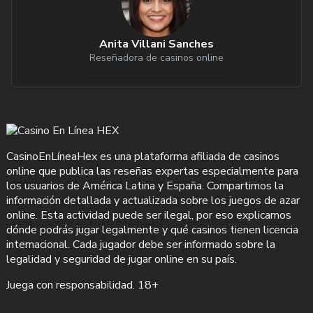
Anita Villani Sanches
Reseñadora de casinos online
CasinoEnLíneaHex es una plataforma afiliada de casinos
online que publica las reseñas expertas especialmente para
los usuarios de América Latina y España. Compartimos la
información detallada y actualizada sobre los juegos de azar
online. Esta actividad puede ser ilegal, por eso explicamos
dónde podrás jugar legalmente y qué casinos tienen licencia
internacional. Cada jugador debe ser informado sobre la
legalidad y seguridad de jugar online en su país.
Juega con responsabilidad. 18+