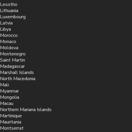
Lesotho
Lithuania
Luxembourg
Latvia
Libya
Morocco
Monaco
Moldova
Montenegro
Saint Martin
Madagascar
Marshall Islands
North Macedonia
Mali
Myanmar
Mongolia
Macau
Northern Mariana Islands
Martinique
Mauritania
Montserrat