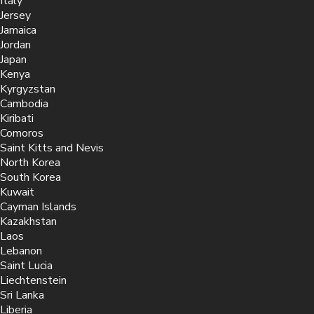
Italy
Jersey
Jamaica
Jordan
Japan
Kenya
Kyrgyzstan
Cambodia
Kiribati
Comoros
Saint Kitts and Nevis
North Korea
South Korea
Kuwait
Cayman Islands
Kazakhstan
Laos
Lebanon
Saint Lucia
Liechtenstein
Sri Lanka
Liberia